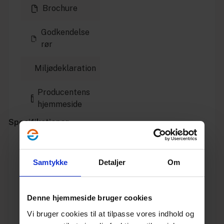
Brochure
Godkendelse
rør
Miljødeklaration
Producentens
hjemmeside
Specifikationer
Varenummer
10198180
Samtykke
Detaljer
Om
Vægt
7.453
Denne hjemmeside bruger cookies
Enhed
STK.
Vi bruger cookies til at tilpasse vores indhold og
Dimension
400