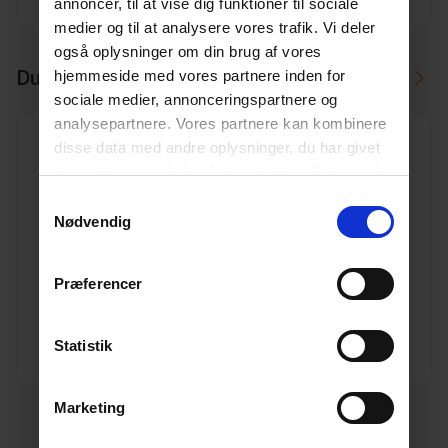
annoncer, til at vise dig funktioner til sociale
medier og til at analysere vores trafik. Vi deler
også oplysninger om din brug af vores
Du skal måske også bruge
hjemmeside med vores partnere inden for
sociale medier, annonceringspartnere og
analysepartnere. Vores partnere kan kombinere
disse data med andre oplysninger, du har givet
dem, eller som de har indsamlet fra din brug af
deres tjenester.
Læs mere her.
Samtykkevalg
Nødvendig
400 mm PP korrugeret dobb.muffe
Varenr. 10198345
Pakkeinfo. STK.
Præferencer
Se produkt
Statistik
Marketing