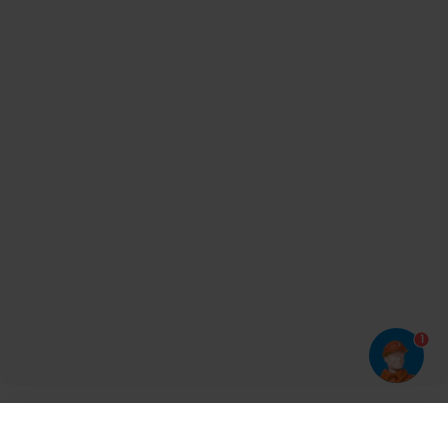
1
Har du prøvet vores app?