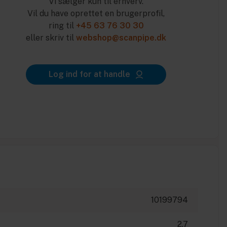
Vi sælger kun til erhverv.
Vil du have oprettet en brugerprofil,
ring til
+45 63 76 30 30
eller skriv til
webshop@scanpipe.dk
Log ind for at handle
10199794
2.7