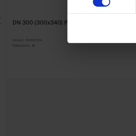
DN 300 (300x340) PP K2 anlægsrør, SN8 3m m
Varenr. 10199704
Pakkeinfo. M