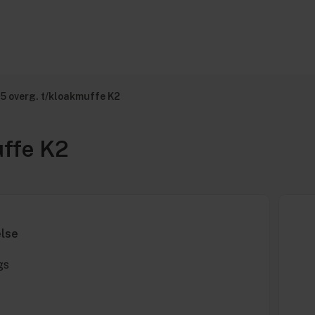
5 overg. t/kloakmuffe K2
uffe K2
else
gs