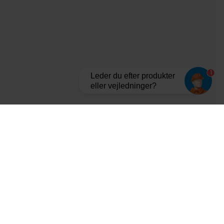
1
Leder du efter produkter
eller vejledninger?
Tilmeld dig vores nyhedsbrev og bliv opdateret