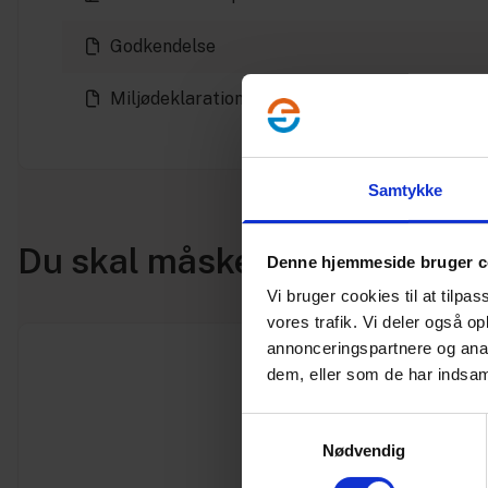
Godkendelse
Miljødeklaration
Samtykke
Du skal måske også bruge
Denne hjemmeside bruger c
Vi bruger cookies til at tilpas
vores trafik. Vi deler også 
annonceringspartnere og anal
dem, eller som de har indsaml
Samtykkevalg
Nødvendig