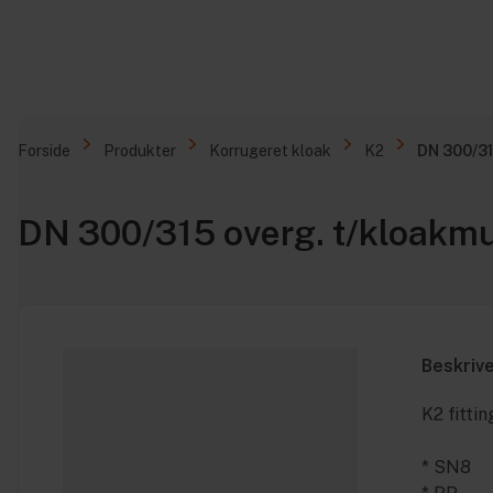
Forside
Produkter
Korrugeret kloak
K2
DN 300/31
DN 300/315 overg. t/kloakm
Beskriv
K2 fittin
* SN8