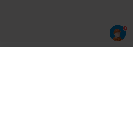
1
Har du prøvet vores app?
Tryk på
og derefter 'Føj til hjemmeskærm'
Tilmeld dig vores nyhedsbrev og bliv opdateret
Kontakt
Cases
Nyheder
Ventilation