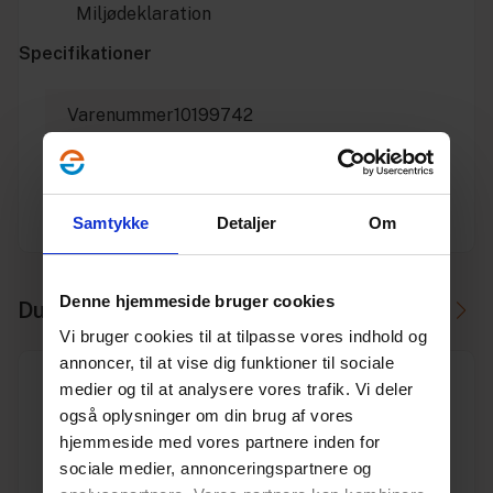
Miljødeklaration
Specifikationer
Varenummer
10199742
Vægt
2.3
Enhed
STK.
Samtykke
Detaljer
Om
Denne hjemmeside bruger cookies
Du skal måske også bruge
Vi bruger cookies til at tilpasse vores indhold og
annoncer, til at vise dig funktioner til sociale
medier og til at analysere vores trafik. Vi deler
også oplysninger om din brug af vores
hjemmeside med vores partnere inden for
sociale medier, annonceringspartnere og
DN 250 (250x282) PP K2 anlægsrør, SN8 3m