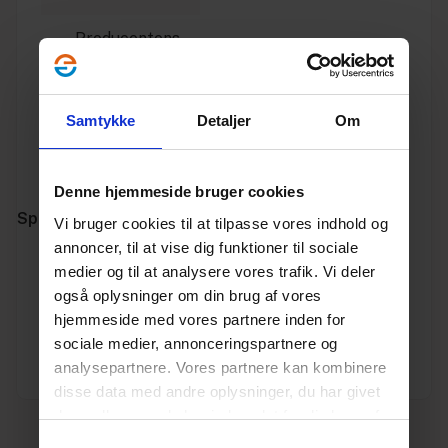
Producentens
produktside
Godkendelse
Samtykke
Detaljer
Om
Producentens
hjemmeside
Denne hjemmeside bruger cookies
Specifikationer
Vi bruger cookies til at tilpasse vores indhold og
annoncer, til at vise dig funktioner til sociale
medier og til at analysere vores trafik. Vi deler
Varenummer
10197308
også oplysninger om din brug af vores
hjemmeside med vores partnere inden for
Vægt
1
sociale medier, annonceringspartnere og
analysepartnere. Vores partnere kan kombinere
Enhed
STK.
disse data med andre oplysninger, du har givet
dem, eller som de har indsamlet fra din brug af
deres tjenester.
Læs mere her.
Samtykkevalg