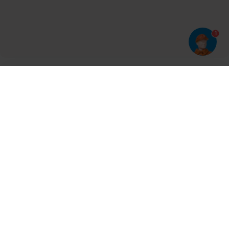
1
Har du prøvet vores app?
Tryk på
og derefter 'Føj til hjemmeskærm'
Tilmeld dig vores nyhedsbrev og bliv opdateret
Kontakt
Cases
Nyheder
Ventilation