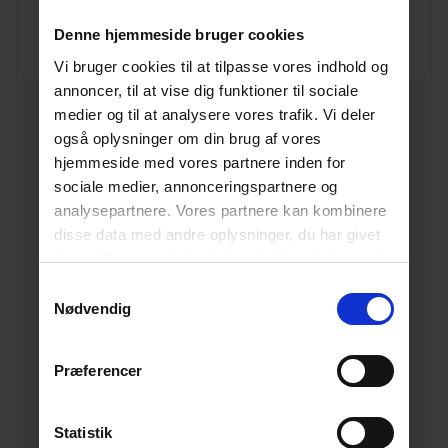
Vægt
0.07
Denne hjemmeside bruger cookies
Enhed
STK.
Vi bruger cookies til at tilpasse vores indhold og
annoncer, til at vise dig funktioner til sociale
medier og til at analysere vores trafik. Vi deler
også oplysninger om din brug af vores
hjemmeside med vores partnere inden for
sociale medier, annonceringspartnere og
analysepartnere. Vores partnere kan kombinere
disse data med andre oplysninger, du har givet
dem, eller som de har indsamlet fra din brug af
deres tjenester.
Læs mere her.
Samtykkevalg
Nødvendig
Præferencer
Statistik