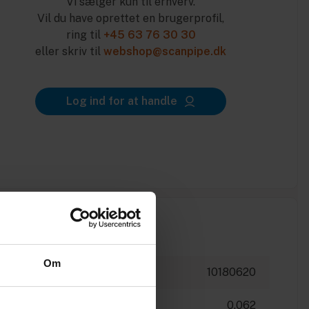
Vi sælger kun til erhverv.
Vil du have oprettet en brugerprofil,
ring til
+45 63 76 30 30
eller skriv til
webshop@scanpipe.dk
Log ind for at handle
Om
10180620
0.062