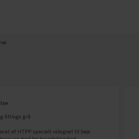
rop
else
g fittings grå
eret af HTPP specielt velegnet til høje