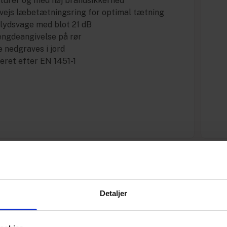
turer og med høj brandsikkerhed
vejs læbetætningsring for optimal tætning
lydsvage med blot 21 dB
ngdeangivelse på rør
e nedgraves i jord
eret efter EN 1451-1
Specifikationer
Detaljer
Varenummer
Vægt