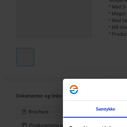
tempera
* Med 3-
* Meget 
* Med læ
* Må ikk
* Produc
Dokumenter og links
Samtykke
Brochure
Producentens produktside