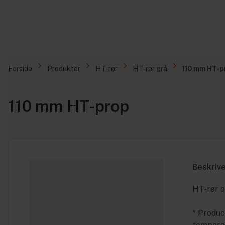
Forside
Produkter
HT-rør
HT-rør grå
110 mm HT-p
110 mm HT-prop
Beskriv
HT-rør o
* Produc