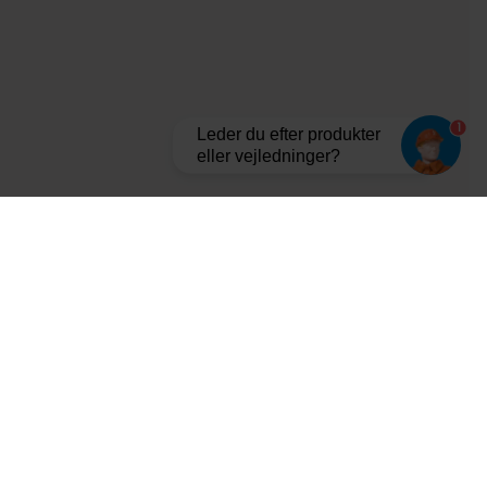
1
Leder du efter produkter
eller vejledninger?
Tilmeld dig vores nyhedsbrev og bliv opdateret