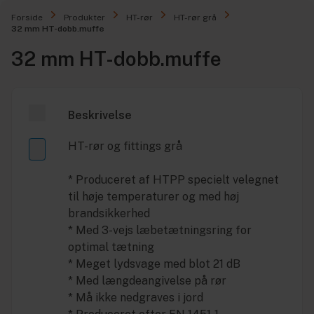
Forside
Produkter
HT-rør
HT-rør grå
32 mm HT-dobb.muffe
32 mm HT-dobb.muffe
Beskrivelse
HT-rør og fittings grå
* Produceret af HTPP specielt velegnet
til høje temperaturer og med høj
brandsikkerhed
* Med 3-vejs læbetætningsring for
optimal tætning
* Meget lydsvage med blot 21 dB
* Med længdeangivelse på rør
* Må ikke nedgraves i jord