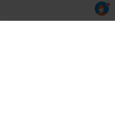
1
Har du prøvet vores app?
Tryk på
og derefter 'Føj til hjemmeskærm'
Tilmeld dig vores nyhedsbrev og bliv opdateret
Kontakt
Cases
Nyheder
Ventilation
Produkter
Aalborg
Aarhus