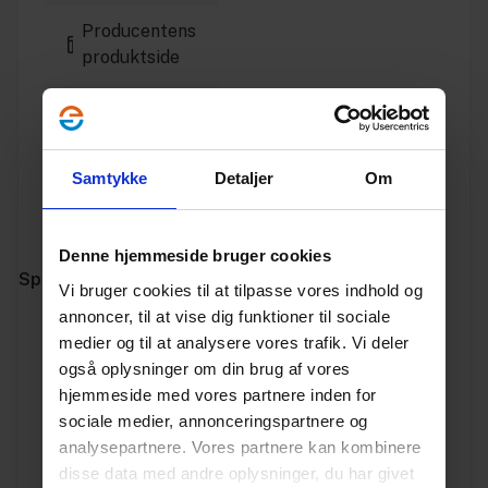
Producentens
produktside
Installationsvejledning
Godkendelse
Samtykke
Detaljer
Om
Producentens
hjemmeside
Denne hjemmeside bruger cookies
Specifikationer
Vi bruger cookies til at tilpasse vores indhold og
annoncer, til at vise dig funktioner til sociale
Varenummer
10180445
medier og til at analysere vores trafik. Vi deler
også oplysninger om din brug af vores
Vægt
0.028
hjemmeside med vores partnere inden for
sociale medier, annonceringspartnere og
Enhed
STK.
analysepartnere. Vores partnere kan kombinere
disse data med andre oplysninger, du har givet