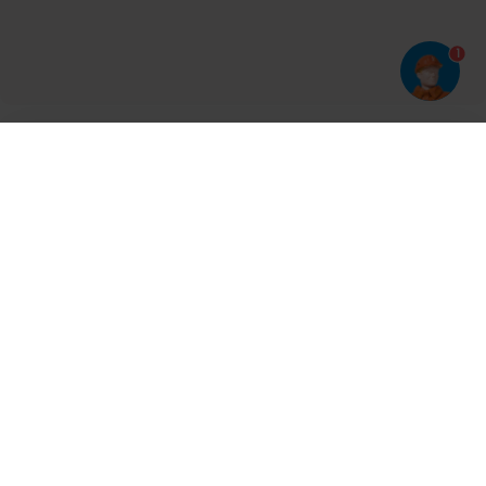
1
Har du prøvet vores app?
Tryk på
og derefter 'Føj til hjemmeskærm'
Tilmeld dig vores nyhedsbrev og bliv opdateret
Kontakt
Cases
Nyheder
Ventilation