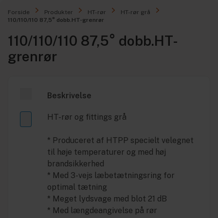
Forside
Produkter
HT-rør
HT-rør grå
110/110/110 87,5° dobb.HT-grenrør
110/110/110 87,5° dobb.HT-
grenrør
Beskrivelse
HT-rør og fittings grå
* Produceret af HTPP specielt velegnet
til høje temperaturer og med høj
brandsikkerhed
* Med 3-vejs læbetætningsring for
optimal tætning
* Meget lydsvage med blot 21 dB
* Med længdeangivelse på rør