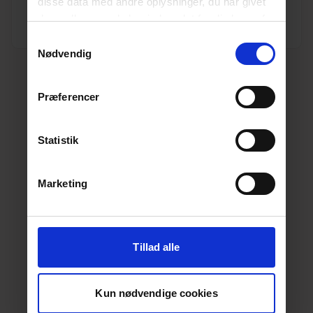
disse data med andre oplysninger, du har givet
dem, eller som de har indsamlet fra din brug af
Dimension
110
deres tjenester.
Læs mere her.
Samtykkevalg
Nødvendig
Præferencer
Statistik
Marketing
Tillad alle
Kun nødvendige cookies