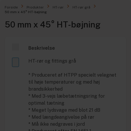
Forside
Produkter
HT-rør
HT-rør grå
50 mm x 45° HT-bøjning
50 mm x 45° HT-bøjning
Beskrivelse
HT-rør og fittings grå
* Produceret af HTPP specielt velegnet
til høje temperaturer og med høj
brandsikkerhed
* Med 3-vejs læbetætningsring for
optimal tætning
* Meget lydsvage med blot 21 dB
* Med længdeangivelse på rør
* Må ikke nedgraves i jord