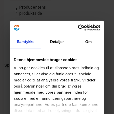
Producentens
produktside
Installationsvejledning
Godkendelse
Samtykke
Detaljer
Om
Producentens
hjemmeside
Denne hjemmeside bruger cookies
Specifikationer
Vi bruger cookies til at tilpasse vores indhold og
annoncer, til at vise dig funktioner til sociale
Varenummer
10180055
medier og til at analysere vores trafik. Vi deler
også oplysninger om din brug af vores
Vægt
0.048
hjemmeside med vores partnere inden for
sociale medier, annonceringspartnere og
Enhed
STK.
analysepartnere. Vores partnere kan kombinere
disse data med andre oplysninger, du har givet