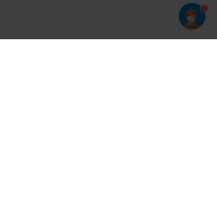
1
Har du prøvet vores app?
Tryk på
og derefter 'Føj til hjemmeskærm'
Tilmeld dig vores nyhedsbrev og bliv opdateret
Kontakt
Cases
Nyheder
Ventilation
Produkter
Aalborg
Aarhus