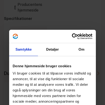
Producentens
hjemmeside
Specifikationer
Varenummer
10199567
Vægt
1.06
Samtykke
Detaljer
Om
Enhed
STK.
Denne hjemmeside bruger cookies
Du skal måske også bruge
Vi bruger cookies til at tilpasse vores indhold og
annoncer, til at vise dig funktioner til sociale
medier og til at analysere vores trafik. Vi deler
også oplysninger om din brug af vores
hjemmeside med vores partnere inden for
sociale medier, annonceringspartnere og