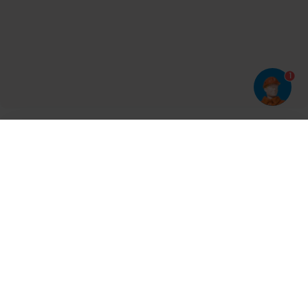
1
Har du prøvet vores app?
Tryk på
og derefter 'Føj til hjemmeskærm'
Tilmeld dig vores nyhedsbrev og bliv opdateret
Kontakt
Cases
Nyheder
Ventilation