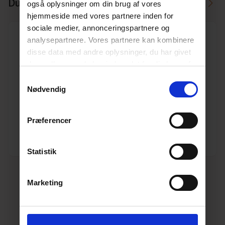
Du skal måske også bruge
også oplysninger om din brug af vores
hjemmeside med vores partnere inden for
sociale medier, annonceringspartnere og
analysepartnere. Vores partnere kan kombinere
disse data med andre oplysninger, du har givet
dem, eller som de har indsamlet fra din brug af
deres tjenester.
Læs mere her.
Samtykkevalg
Unidrain ramme 300 mm, 10 mm høj
Nødvendig
Varenr. 10199239
Pakkeinfo. STK.
Præferencer
Se produkt
Statistik
Marketing