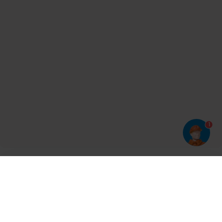
1
Har du prøvet vores app?
Tryk på
og derefter 'Føj til hjemmeskærm'
Tilmeld dig vores nyhedsbrev og bliv opdateret