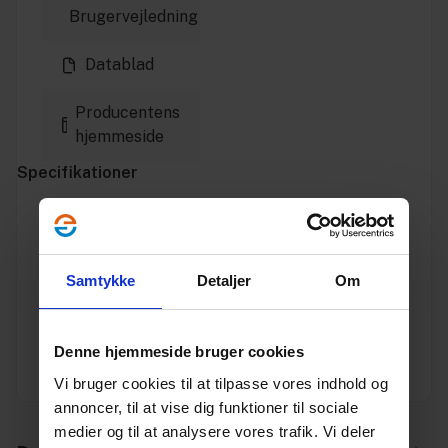
Brugervejledning
Datablad
Producentens
hjemmeside
Specifikationer
Varenummer
10199265
Vægt
0.26
Samtykke
Detaljer
Om
Enhed
STK.
Denne hjemmeside bruger cookies
Producent
Unidrain
Vi bruger cookies til at tilpasse vores indhold og
annoncer, til at vise dig funktioner til sociale
medier og til at analysere vores trafik. Vi deler