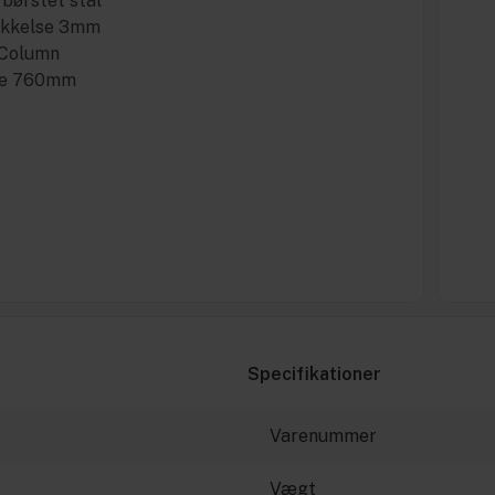
 børstet stål
ykkelse 3mm
 Column
de 760mm
Specifikationer
Varenummer
Vægt