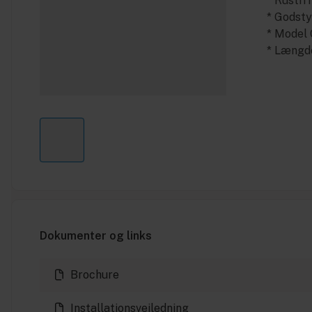
* Rustfri
* Godst
* Model
* Læng
Dokumenter og links
Brochure
Installationsvejledning