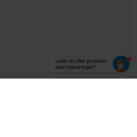
1
Leder du efter produkter
eller vejledninger?
Tilmeld dig vores nyhedsbrev og bliv opdateret