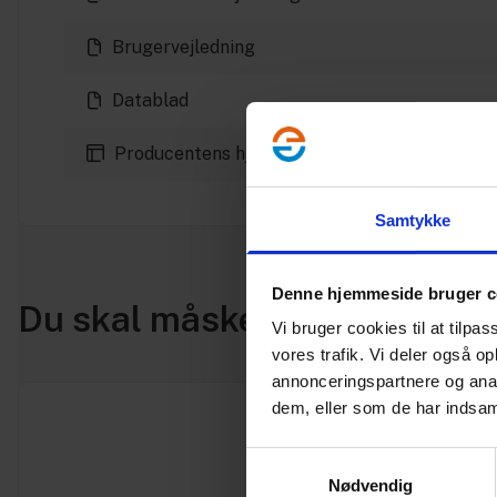
Brugervejledning
Datablad
Producentens hjemmeside
Samtykke
Denne hjemmeside bruger c
Du skal måske også bruge
Vi bruger cookies til at tilpas
vores trafik. Vi deler også 
annonceringspartnere og anal
dem, eller som de har indsaml
Samtykkevalg
Nødvendig