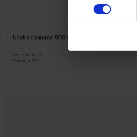
Unidrain ramme 800 mm, 8 mm høj
Varenr. 10199226
Pakkeinfo. STK.