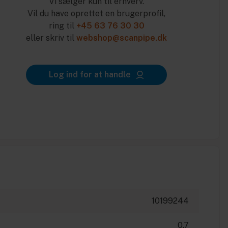
Vi sælger kun til erhverv.
Vil du have oprettet en brugerprofil,
ring til
+45 63 76 30 30
eller skriv til
webshop@scanpipe.dk
Log ind for at handle
10199244
0.7