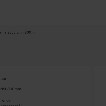
ain rist column 800 mm
else
 rist 800mm
i rende