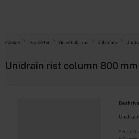
Forside
Produkter
Gulvafløb m.m.
Gulvafløb
Unidr
Unidrain rist column 800 mm
Beskriv
Unidrain
* Rustfr