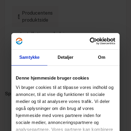
Producentens
produktside
Installationsvejledning
Godkendelse
Samtykke
Detaljer
Om
Datablad
Producentens
Denne hjemmeside bruger cookies
hjemmeside
Vi bruger cookies til at tilpasse vores indhold og
Specifikationer
annoncer, til at vise dig funktioner til sociale
medier og til at analysere vores trafik. Vi deler
også oplysninger om din brug af vores
Varenummer
10196261
hjemmeside med vores partnere inden for
sociale medier, annonceringspartnere og
Vægt
3.6
analysepartnere. Vores partnere kan kombinere