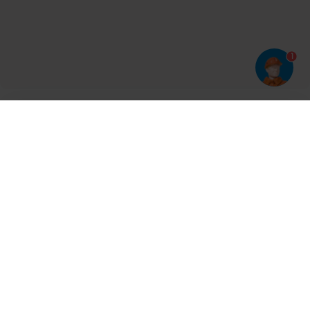
1
Har du prøvet vores app?
Tryk på
og derefter 'Føj til hjemmeskærm'
Tilmeld dig vores nyhedsbrev og bliv opdateret
Kontakt
Cases
Nyheder
Ventilation