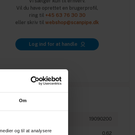
Vi sælger kun til erhverv.
Vil du have oprettet en brugerprofil,
ring til
+45 63 76 30 30
eller skriv til
webshop@scanpipe.dk
Log ind for at handle
Om
19090200
 medier og til at analysere
0.62