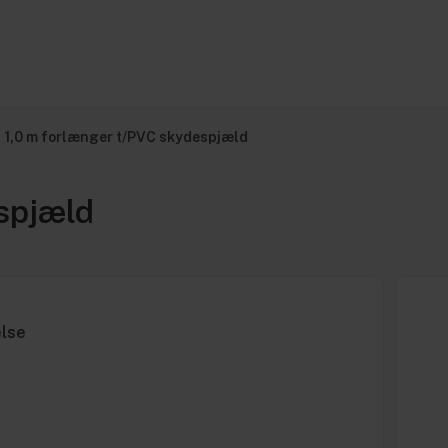
1,0 m forlænger t/PVC skydespjæld
spjæld
else