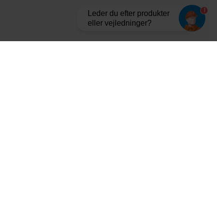
1
Leder du efter produkter
eller vejledninger?
Tilmeld dig vores nyhedsbrev og bliv opdateret
Aarhus
Vejle