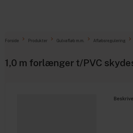
Forside
Produkter
Gulvafløb m.m.
Afløbsregulering
1,0 m forlænger t/PVC skyde
Beskriv