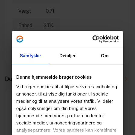
Vægt
0.71
Enhed
STK.
Dimension
160
Producent
Wavin
Samtykke
Detaljer
Om
Denne hjemmeside bruger cookies
Du skal måske også bruge
Vi bruger cookies til at tilpasse vores indhold og
annoncer, til at vise dig funktioner til sociale
medier og til at analysere vores trafik. Vi deler
også oplysninger om din brug af vores
hjemmeside med vores partnere inden for
sociale medier, annonceringspartnere og
150 mm GT-ringe
analysepartnere. Vores partnere kan kombinere
Varenr. 10195018