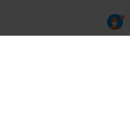
1
Har du prøvet vores app?
Tryk på
og derefter 'Føj til hjemmeskærm'
Tilmeld dig vores nyhedsbrev og bliv opdateret
Kontakt
Cases
Nyheder
Ventilation