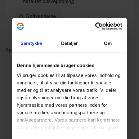
Installationsvejledning
Godkendelse
Producentens
hjemmeside
Samtykke
Detaljer
Om
Specifikationer
Denne hjemmeside bruger cookies
Varenummer
10194302
Vi bruger cookies til at tilpasse vores indhold og
Vægt
1.2
annoncer, til at vise dig funktioner til sociale
medier og til at analysere vores trafik. Vi deler
Enhed
STK.
også oplysninger om din brug af vores
hjemmeside med vores partnere inden for
Dimension
200
sociale medier, annonceringspartnere og
analysepartnere. Vores partnere kan kombinere
Producent
Lauridsen
disse data med andre oplysninger, du har givet
dem, eller som de har indsamlet fra din brug af