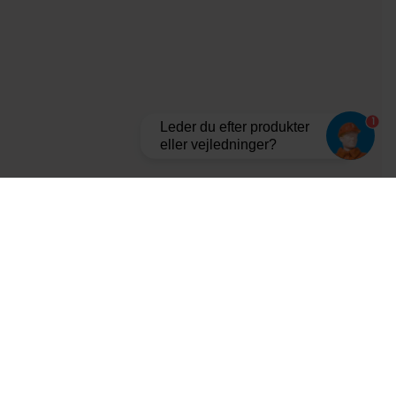
1
Leder du efter produkter
eller vejledninger?
Tilmeld dig vores nyhedsbrev og bliv opdateret