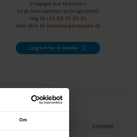
Vi sælger kun til erhverv.
Vil du have oprettet en brugerprofil,
ring til
+45 63 76 30 30
eller skriv til
webshop@scanpipe.dk
Log ind for at handle
Om
10194166