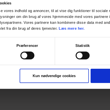
ookies
Vægt
se vores indhold og annoncer, til at vise dig funktioner til sociale
Enhed
oplysninger om din brug af vores hjemmeside med vores partnere i
ysepartnere. Vores partnere kan kombinere disse data med andr
Dimension
et fra din brug af deres tjenester.
Læs mere her.
Producent
Præferencer
Statistik
Kun nødvendige cookies