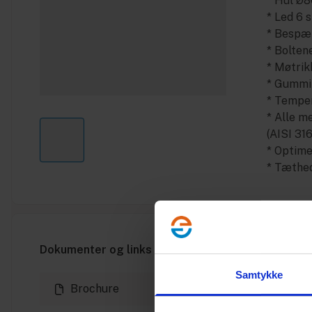
* Hul Ø
* Led 6 s
* Bespæ
* Bolten
* Møtrik
* Gummi 
* Temper
* Alle me
(AISI 31
* Optime
* Tæthed
Dokumenter og links
Samtykke
Brochure