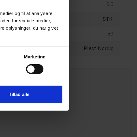
0.6
 medier og til at analysere
STK.
nden for sociale medier,
e oplysninger, du har givet
50
Plast-Nordic
Marketing
Tillad alle