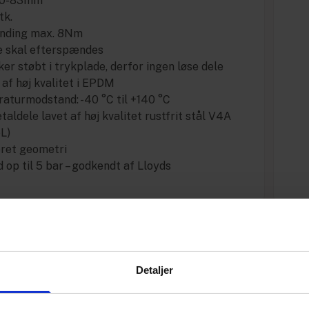
80-83mm
tk.
nding max. 8Nm
e skal efterspændes
ker støbt i trykplade, derfor ingen løse dele
af høj kvalitet i EPDM
aturmodstand: -40 °C til +140 °C
taldele lavet af høj kvalitet rustfrit stål V4A
6L)
ret geometri
 op til 5 bar – godkendt af Lloyds
Specifikationer
Detaljer
Varenummer