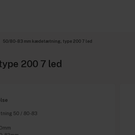
50/80-83 mm kædetætning, type 200 7 led
ype 200 7 led
else
ning 50 / 80-83
50mm