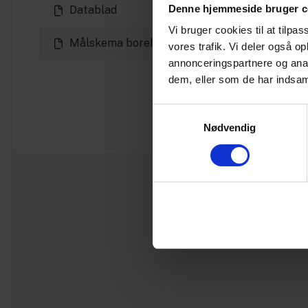
Denne hjemmeside bruger c
Datablad
Vi bruger cookies til at tilpas
Målskema borehuller
vores trafik. Vi deler også 
annonceringspartnere og anal
dem, eller som de har indsaml
Samtykkevalg
Nødvendig