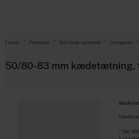
Forside
Produkter
Glat kloak og brønde
Overgange
50/80-83 mm kædetætning, t
Beskriv
Kædetæt
* Rør Ø