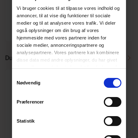
Vi bruger cookies til at tilpasse vores indhold og
Dimension
100
annoncer, til at vise dig funktioner til sociale
medier og til at analysere vores trafik. Vi deler
Producent
HL
også oplysninger om din brug af vores
Muffer
hjemmeside med vores partnere inden for
sociale medier, annonceringspartnere og
analysepartnere. Vores partnere kan kombinere
Du skal måske også bruge
disse data med andre oplysninger, du har givet
dem, eller som de har indsamlet fra din brug af
deres tjenester.
Læs mere her.
Samtykkevalg
Nødvendig
Præferencer
Blæserørssæt t/varmluftpistol
Varenr. 10300246
Pakkeinfo. STK.
Statistik
Se produkt