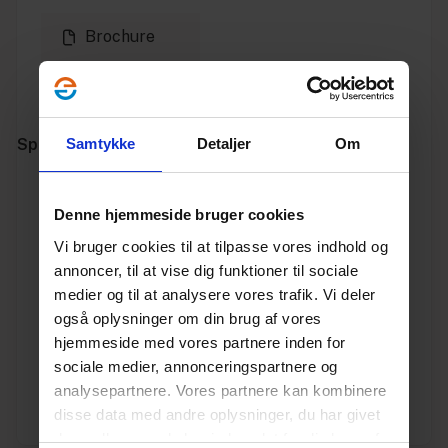
Brochure
Producentens
hjemmeside
Specifikationer
Samtykke
Detaljer
Om
Varenummer
10194068
Denne hjemmeside bruger cookies
Vi bruger cookies til at tilpasse vores indhold og
Vægt
4.7
annoncer, til at vise dig funktioner til sociale
medier og til at analysere vores trafik. Vi deler
Enhed
STK.
også oplysninger om din brug af vores
hjemmeside med vores partnere inden for
Dimension
400
sociale medier, annonceringspartnere og
analysepartnere. Vores partnere kan kombinere
Producent
Uni-
disse data med andre oplysninger, du har givet
Seals
dem, eller som de har indsamlet fra din brug af