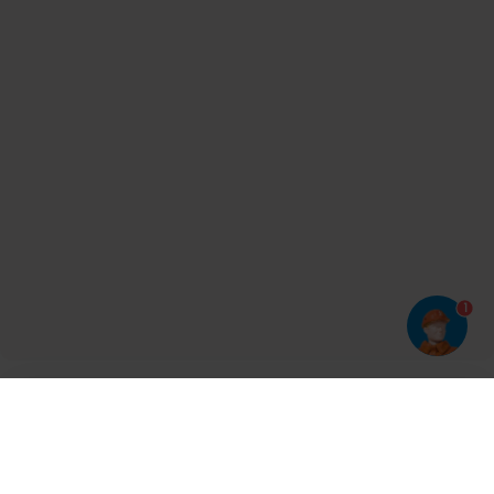
1
Har du prøvet vores app?
Tryk på
og derefter 'Føj til hjemmeskærm'