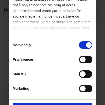
også oplysninger om din brug af vores
Du kan måske i stedet bruge
hjemmeside med vores partnere inden for
sociale medier, annonceringspartnere og
analysepartnere. Vores partnere kan kombinere
disse data med andre oplysninger, du har givet
dem, eller som de har indsamlet fra din brug af
deres tjenester.
Læs mere her.
Samtykkevalg
Nødvendig
200/200 mm Fernco overg. PVC/ler 12 Nm 250-
220/221-200 mm
Varenr. 10194130
Præferencer
Pakkeinfo. STK.
Se produkt
Statistik
Marketing