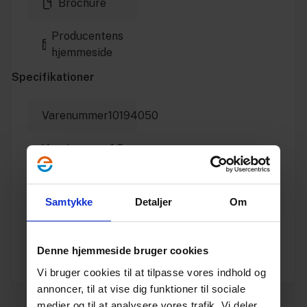
Brochure
Producentens
hjemmeside
Specifikationer
Varenummer
10194050
Vægt
1.8
Enhed
STK.
Samtykke
Detaljer
Om
Dimension
200
Producent
Uni-
Denne hjemmeside bruger cookies
Seals
Vi bruger cookies til at tilpasse vores indhold og
annoncer, til at vise dig funktioner til sociale
medier og til at analysere vores trafik. Vi deler