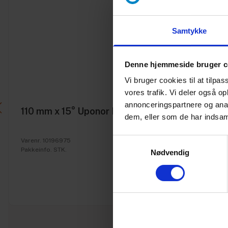
Samtykke
Denne hjemmeside bruger c
Vi bruger cookies til at tilpas
vores trafik. Vi deler også 
annonceringspartnere og anal
110 mm x 15° Uponor PP kloak bøjning
dem, eller som de har indsaml
Samtykkevalg
Varenr. 10196975
Pakkeinfo. STK.
Nødvendig