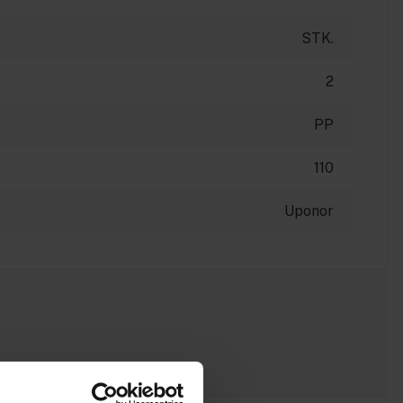
STK.
2
PP
110
Uponor