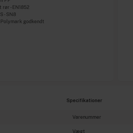
un PP
t rør - EN1852
 S - SN8
c Polymark godkendt
Specifikationer
Varenummer
Vægt