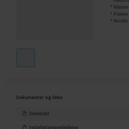
* Rødbr
* Massiv
* Klasse
* Nordi
Dokumenter og links
Datablad
Installationsvejledning