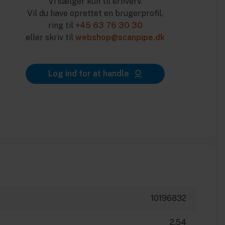
Vi sælger kun til erhverv.
Vil du have oprettet en brugerprofil,
ring til
+45 63 76 30 30
eller skriv til
webshop@scanpipe.dk
Log ind for at handle
10196832
2.54