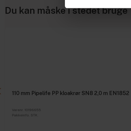
Du kan måske i stedet bruge
110 mm Pipelife PP kloakrør SN8 2,0 m EN1852
Varenr. 10196655
Pakkeinfo. STK.