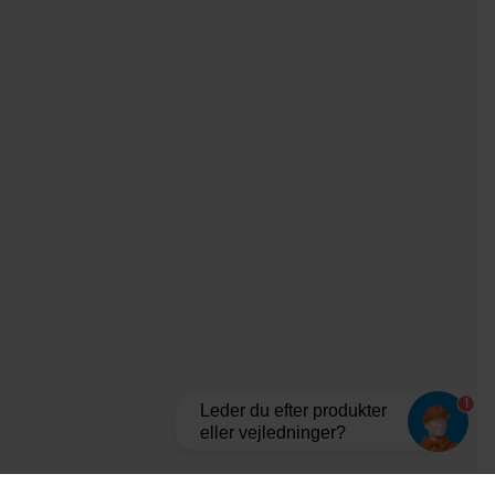
1
Leder du efter produkter
eller vejledninger?