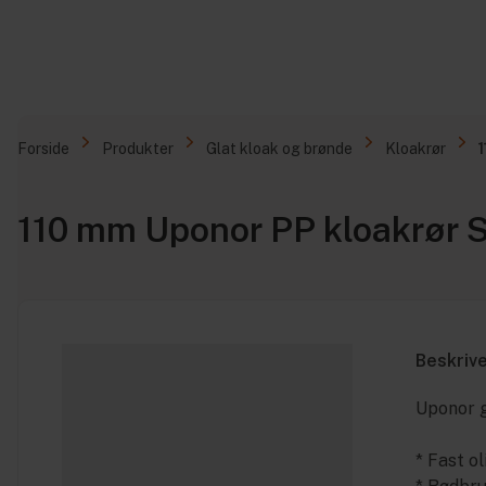
Forside
Produkter
Glat kloak og brønde
Kloakrør
110 mm Uponor PP kloakrør
Beskriv
Uponor g
* Fast o