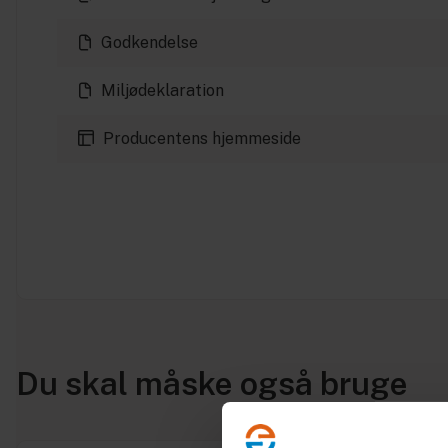
Godkendelse
Miljødeklaration
Producentens hjemmeside
Du skal måske også bruge