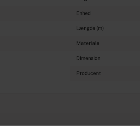
Enhed
Længde (m)
Materiale
Dimension
Producent