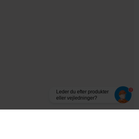
1
Leder du efter produkter
eller vejledninger?