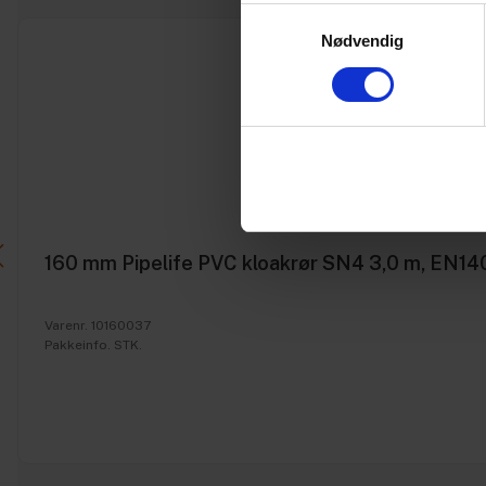
Samtykkevalg
Nødvendig
160 mm Pipelife PVC kloakrør SN4 3,0 m, EN14
Varenr. 10160037
Pakkeinfo. STK.