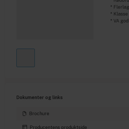
* Rødbr
* Flerla
* Klasse
* VA go
Dokumenter og links
Brochure
Producentens produktside