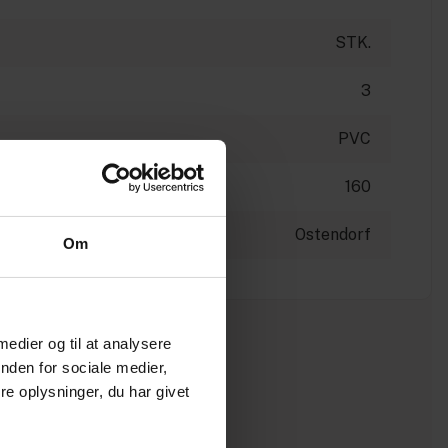
STK.
3
PVC
160
Ostendorf
Om
 medier og til at analysere
nden for sociale medier,
e oplysninger, du har givet