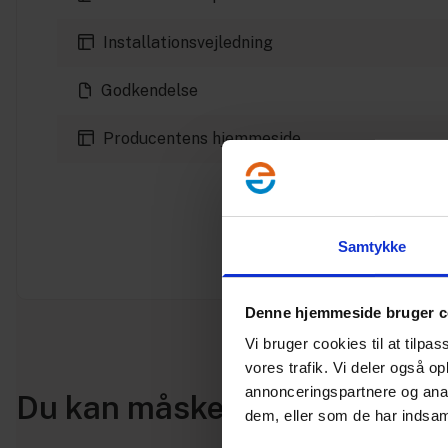
Installationsvejledning
Godkendelse
Producentens hjemmeside
Samtykke
Denne hjemmeside bruger c
Vi bruger cookies til at tilpas
vores trafik. Vi deler også 
annonceringspartnere og anal
Du kan måske i stedet bruge
dem, eller som de har indsaml