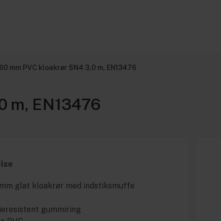
160 mm PVC kloakrør SN4 3,0 m, EN13476
,0 m, EN13476
else
mm glat kloakrør med indstiksmuffe
lieresistent gummiring