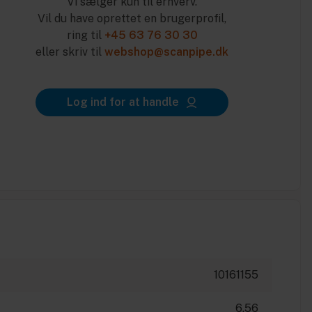
Vi sælger kun til erhverv.
Vil du have oprettet en brugerprofil,
ring til
+45 63 76 30 30
eller skriv til
webshop@scanpipe.dk
Log ind for at handle
10161155
6.56