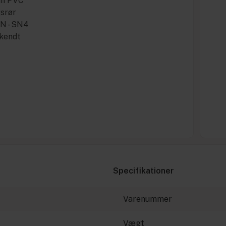
un PVC
gsrør
 N - SN4
dkendt
Specifikationer
Varenummer
Vægt