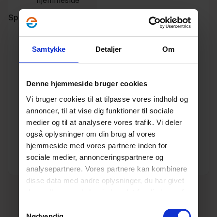
hjemmeside
Specifikationer
Varenummer
10197374
Samtykke
Detaljer
Om
Vægt
5.38
Denne hjemmeside bruger cookies
Enhed
STK.
Vi bruger cookies til at tilpasse vores indhold og
annoncer, til at vise dig funktioner til sociale
Materiale
PP
medier og til at analysere vores trafik. Vi deler
også oplysninger om din brug af vores
Dimension
315
hjemmeside med vores partnere inden for
sociale medier, annonceringspartnere og
Producent
Pipelife
analysepartnere. Vores partnere kan kombinere
disse data med andre oplysninger, du har givet
dem, eller som de har indsamlet fra din brug af
deres tjenester.
Læs mere her.
Samtykkevalg
Nødvendig