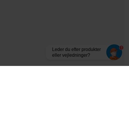
1
Leder du efter produkter
eller vejledninger?
Tilmeld dig vores nyhedsbrev og bliv opdateret