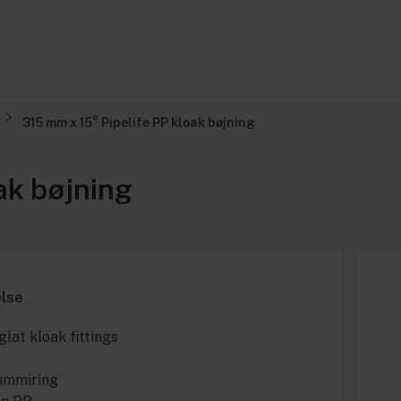
315 mm x 15° Pipelife PP kloak bøjning
ak bøjning
else
glat kloak fittings
gummiring