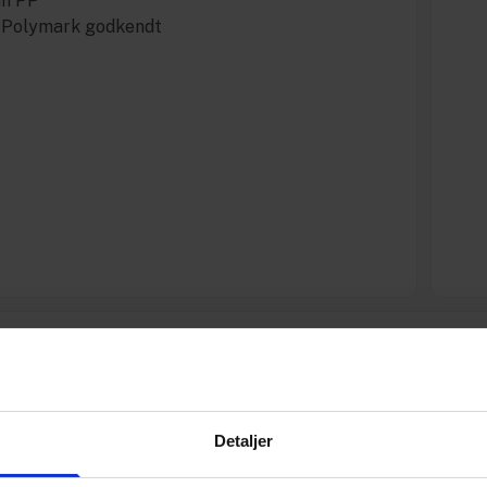
un PP
c Polymark godkendt
Specifikationer
Varenummer
Detaljer
Vægt