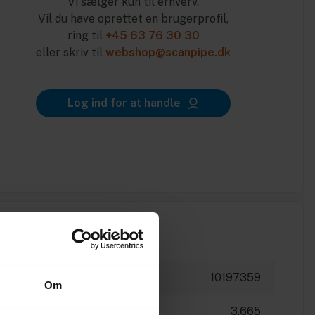
Vi sælger kun til erhverv.
Vil du have oprettet en brugerprofil,
ring til
+45 63 76 30 30
eller skriv til
webshop@scanpipe.dk
Log ind for at handle
10197359
Om
3.665