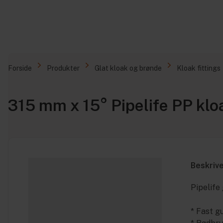
Forside
Produkter
Glat kloak og brønde
Kloak fittings
315 mm x 15° Pipelife PP klo
Beskriv
Pipelife 
* Fast 