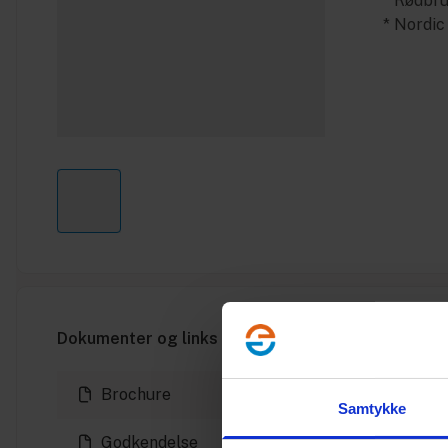
* Rødbr
* Nordi
Dokumenter og links
Brochure
Samtykke
Godkendelse