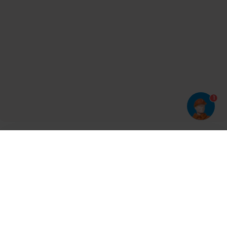
1
Har du prøvet vores app?
Tryk på
og derefter 'Føj til hjemmeskærm'
Tilmeld dig vores nyhedsbrev og bliv opdateret