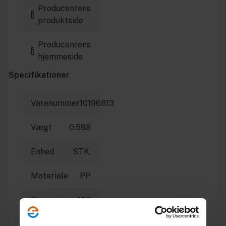
Producentens
produktside
Producentens
hjemmeside
Specifikationer
Varenummer
10196813
Vægt
0.598
Enhed
STK.
Materiale
PP
Dimension
160
Producent
Wavin