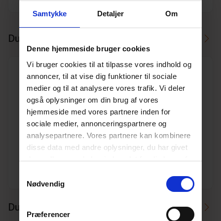
Samtykke
Detaljer
Om
Du skal måske også bruge
Denne hjemmeside bruger cookies
Vi bruger cookies til at tilpasse vores indhold og
annoncer, til at vise dig funktioner til sociale
medier og til at analysere vores trafik. Vi deler
også oplysninger om din brug af vores
hjemmeside med vores partnere inden for
160 mm x 45° Wavin PP kloak bøjning
sociale medier, annonceringspartnere og
Varenr. 10196809
analysepartnere. Vores partnere kan kombinere
Pakkeinfo. STK.
disse data med andre oplysninger, du har givet
dem, eller som de har indsamlet fra din brug af
Se produkt
deres tjenester.
Læs mere her.
Samtykkevalg
Nødvendig
Du kan måske i stedet bruge
Præferencer