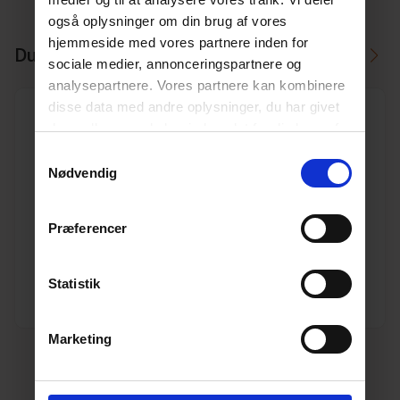
også oplysninger om din brug af vores
hjemmeside med vores partnere inden for
Du kan måske i stedet bruge
sociale medier, annonceringspartnere og
analysepartnere. Vores partnere kan kombinere
disse data med andre oplysninger, du har givet
dem, eller som de har indsamlet fra din brug af
deres tjenester.
Læs mere her.
Samtykkevalg
Nødvendig
250 mm x 15° PVC kloak bøjning
Varenr. 10191020
Præferencer
Pakkeinfo. STK.
Se produkt
Statistik
Marketing