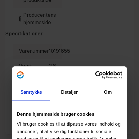
produktside
Producentens
hjemmeside
Specifikationer
Varenummer
10191655
Vægt
2.8
Enhed
STK.
Samtykke
Detaljer
Om
Materiale
PVC
Dimension
250
Denne hjemmeside bruger cookies
Vi bruger cookies til at tilpasse vores indhold og
Producent
Wavin
annoncer, til at vise dig funktioner til sociale
medier og til at analysere vores trafik. Vi deler