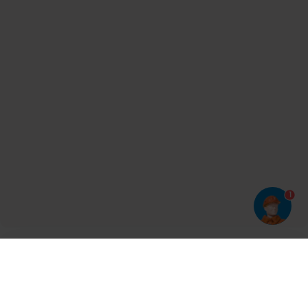
1
Har du prøvet vores app?
Tryk på
og derefter 'Føj til hjemmeskærm'