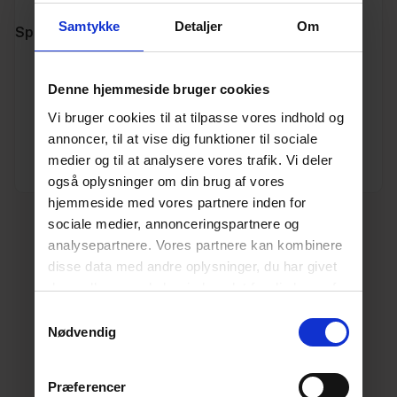
hjemmeside
Samtykke
Detaljer
Om
Specifikationer
Varenummer
10191560
Denne hjemmeside bruger cookies
Vi bruger cookies til at tilpasse vores indhold og
Vægt
0.28
annoncer, til at vise dig funktioner til sociale
medier og til at analysere vores trafik. Vi deler
Enhed
STK.
også oplysninger om din brug af vores
hjemmeside med vores partnere inden for
sociale medier, annonceringspartnere og
analysepartnere. Vores partnere kan kombinere
disse data med andre oplysninger, du har givet
dem, eller som de har indsamlet fra din brug af
deres tjenester.
Læs mere her.
Samtykkevalg
Nødvendig
Præferencer