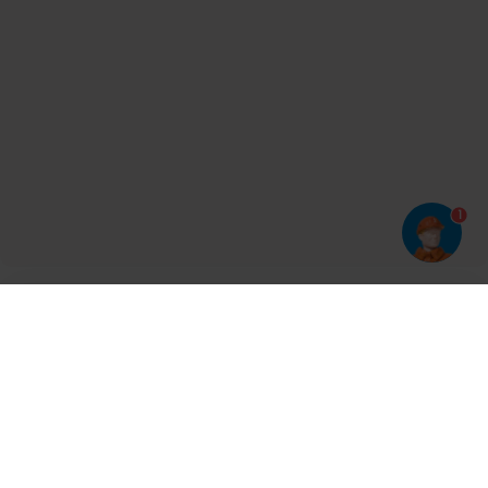
1
Har du prøvet vores app?
Tryk på
og derefter 'Føj til hjemmeskærm'
Tilmeld dig vores nyhedsbrev og bliv opdateret