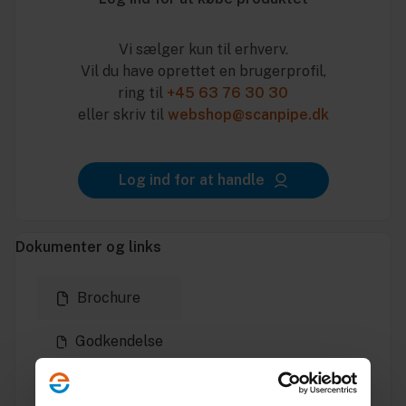
Vi sælger kun til erhverv.
Vil du have oprettet en brugerprofil,
ring til
+45 63 76 30 30
eller skriv til
webshop@scanpipe.dk
Log ind for at handle
Dokumenter og links
Brochure
Godkendelse
Producentens