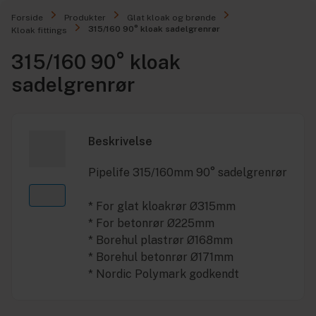
Forside
Produkter
Glat kloak og brønde
315/160 90° kloak sadelgrenrør
Kloak fittings
315/160 90° kloak
sadelgrenrør
Beskrivelse
Pipelife 315/160mm 90° sadelgrenrør
* For glat kloakrør Ø315mm
* For betonrør Ø225mm
* Borehul plastrør Ø168mm
* Borehul betonrør Ø171mm
* Nordic Polymark godkendt