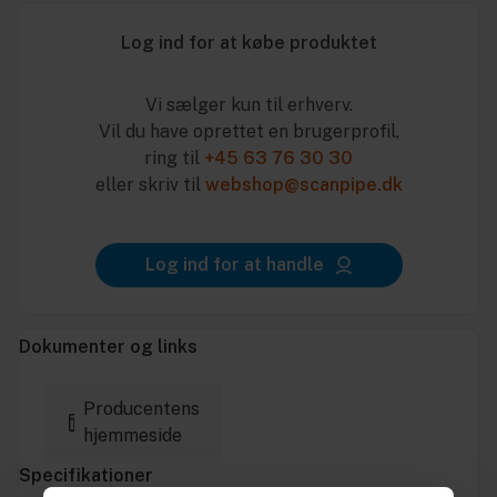
Log ind for at købe produktet
Vi sælger kun til erhverv.
Vil du have oprettet en brugerprofil,
ring til
+45 63 76 30 30
eller skriv til
webshop@scanpipe.dk
Log ind for at handle
Dokumenter og links
Producentens
hjemmeside
Specifikationer