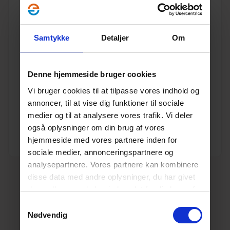
Varenummer
10191410
Samtykke
Detaljer
Om
Vægt
1.65
Enhed
STK.
Denne hjemmeside bruger cookies
Vi bruger cookies til at tilpasse vores indhold og
Materiale
PVC
annoncer, til at vise dig funktioner til sociale
medier og til at analysere vores trafik. Vi deler
Dimension
315
også oplysninger om din brug af vores
hjemmeside med vores partnere inden for
Producent
Pipelife
sociale medier, annonceringspartnere og
analysepartnere. Vores partnere kan kombinere
disse data med andre oplysninger, du har givet
dem, eller som de har indsamlet fra din brug af
deres tjenester.
Læs mere her.
Samtykkevalg
Nødvendig