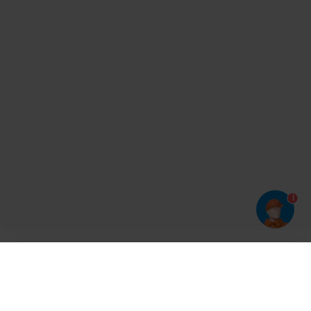
1
Har du prøvet vores app?
Tryk på
og derefter 'Føj til hjemmeskærm'