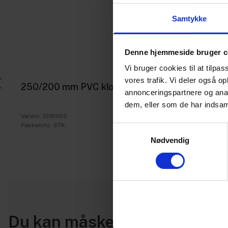
Samtykke
Denne hjemmeside bruger c
Vi bruger cookies til at tilpas
vores trafik. Vi deler også 
250/200 mm PVC kloak reduktion
annonceringspartnere og anal
dem, eller som de har indsaml
Varenr. 10191165
Pakkeinfo. STK.
Samtykkevalg
Nødvendig
Du kan måske i stedet bruge