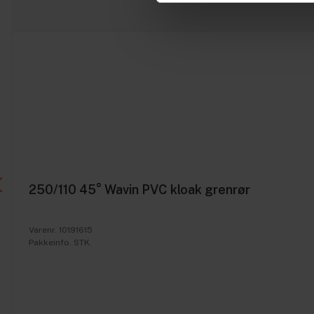
250/110 45° Wavin PVC kloak grenrør
Varenr. 10191615
Pakkeinfo. STK.