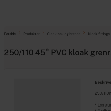
Forside
Produkter
Glat kloak og brønde
Kloak fittings
250/110 45° PVC kloak grenr
Beskriv
250/110m
* Løs g