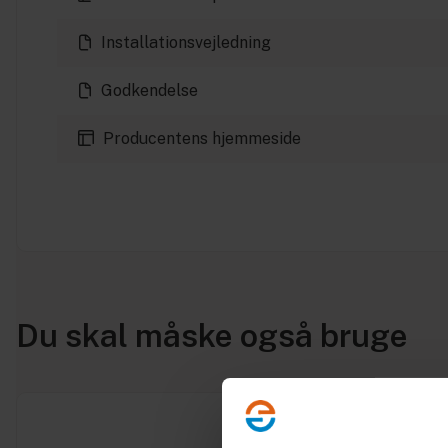
Installationsvejledning
Godkendelse
Producentens hjemmeside
Du skal måske også bruge