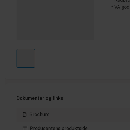
* Rødbr
* VA go
Dokumenter og links
Brochure
Producentens produktside