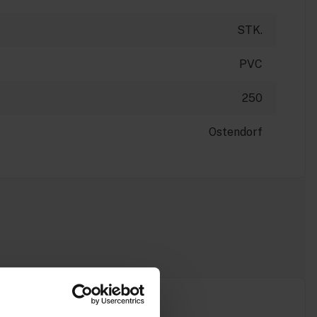
STK.
PVC
250
Ostendorf