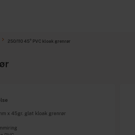
250/110 45° PVC kloak grenrør
ør
else
m x 45gr. glat kloak grenrør
ummiring