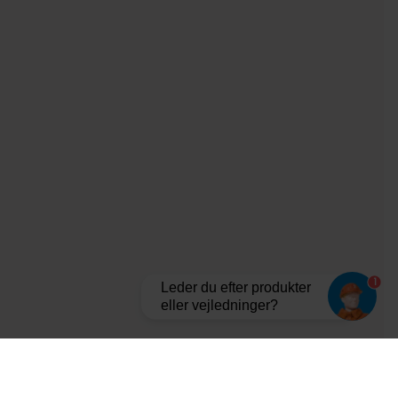
1
Leder du efter produkter
eller vejledninger?