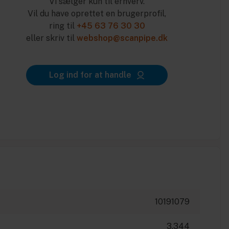
Vi sælger kun til erhverv.
Vil du have oprettet en brugerprofil,
ring til
+45 63 76 30 30
eller skriv til
webshop@scanpipe.dk
Log ind for at handle
10191079
3.344