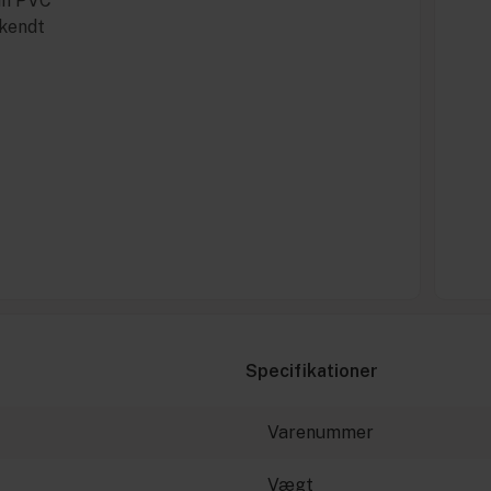
un PVC
dkendt
Specifikationer
Varenummer
Vægt