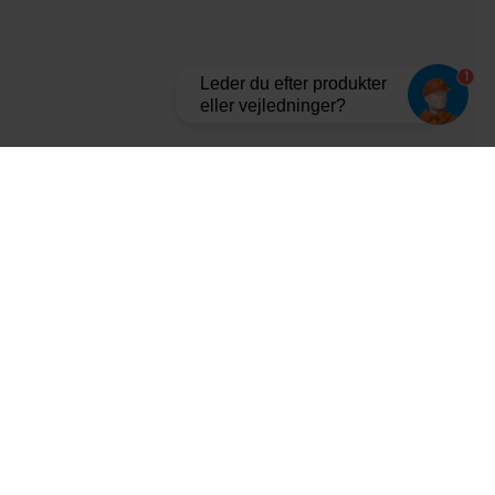
1
Leder du efter produkter
eller vejledninger?
Tilmeld dig vores nyhedsbrev og bliv opdateret