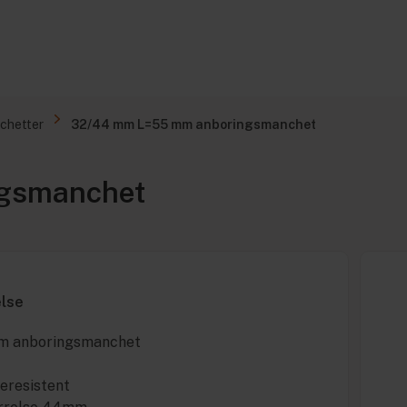
chetter
32/44 mm L=55 mm anboringsmanchet
gsmanchet
else
 anboringsmanchet
ieresistent