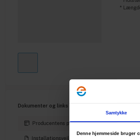
* Hulst
* Læng
Dokumenter og links
Samtykke
Producentens produktside
Denne hjemmeside bruger c
Installationsvejledning