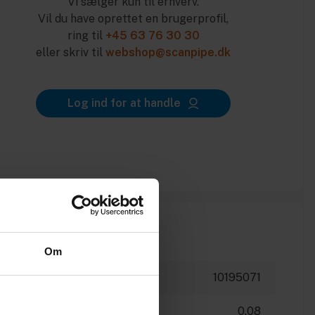
Vi sælger kun til erhverv.
Vil du have oprettet en brugerprofil,
ring til
+45 63 76 30 30
eller skriv til
webshop@scanpipe.dk
Log ind for at handle
Om
10195071
0.08