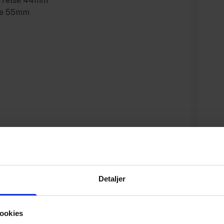
ørrelse 44mm
de 55mm
Specifikationer
Detaljer
Varenummer
ookies
Vægt