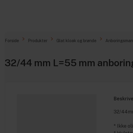
Forside
Produkter
Glat kloak og brønde
Anboringsman
32/44 mm L=55 mm anborin
Beskriv
32/44mm
* Ikke ol