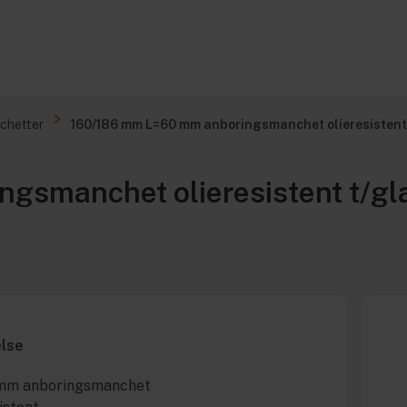
chetter
160/186 mm L=60 mm anboringsmanchet olieresistent
smanchet olieresistent t/gla
else
mm anboringsmanchet