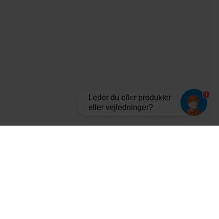
1
Leder du efter produkter
eller vejledninger?
Tilmeld dig vores nyhedsbrev og bliv opdateret