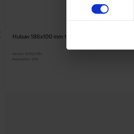
Hulsav 186x100 mm t/160 mm anb.manchet, 16
Varenr. 10300781
Pakkeinfo. STK.