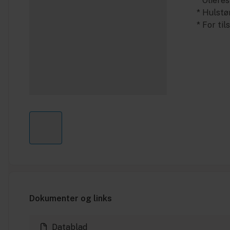
* Olieres
* Hulst
* For til
Dokumenter og links
Datablad