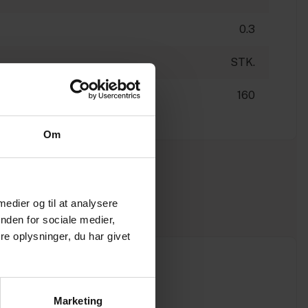
0.3
STK.
160
Om
 medier og til at analysere
nden for sociale medier,
e oplysninger, du har givet
Marketing