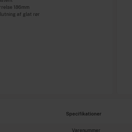
istent
ørrelse 186mm
slutning af glat rør
Specifikationer
Varenummer