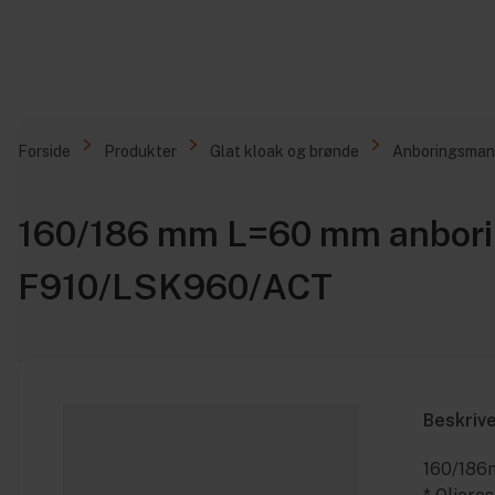
Forside
Produkter
Glat kloak og brønde
Anboringsman
160/186 mm L=60 mm anboring
F910/LSK960/ACT
Beskriv
160/186