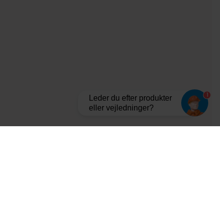
1
Leder du efter produkter
eller vejledninger?
Tilmeld dig vores nyhedsbrev og bliv opdateret