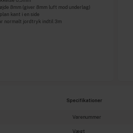
ykkelse 0,5mm
øjde 8mm (giver 8mm luft mod underlag)
lan kant i en side
r normalt jordtryk indtil 3m
Specifikationer
Varenummer
Vægt