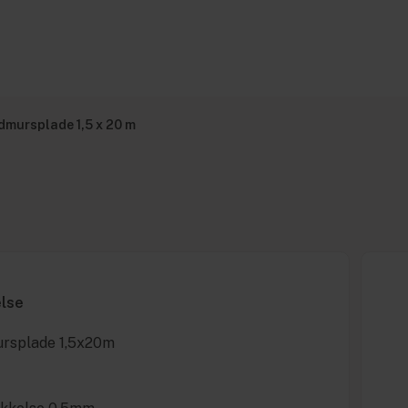
mursplade 1,5 x 20 m
else
rsplade 1,5x20m