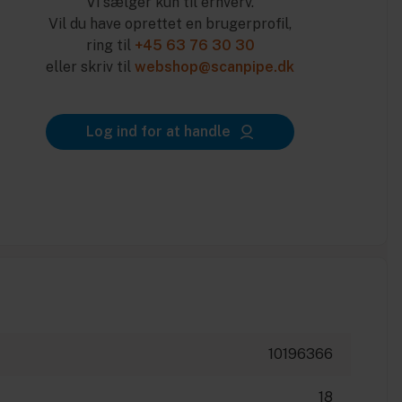
Vi sælger kun til erhverv.
Vil du have oprettet en brugerprofil,
ring til
+45 63 76 30 30
eller skriv til
webshop@scanpipe.dk
Log ind for at handle
10196366
18