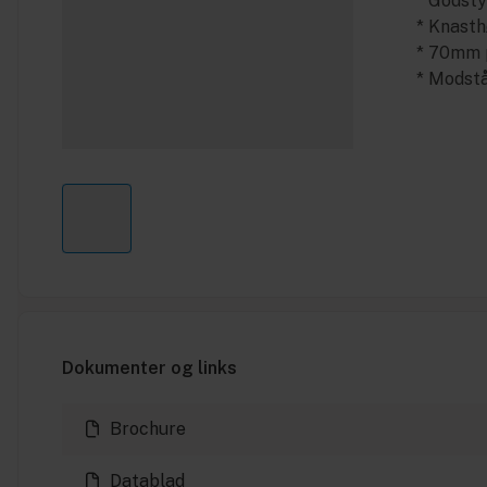
* Godst
* Knasth
* 70mm p
* Modstå
Dokumenter og links
Brochure
Datablad