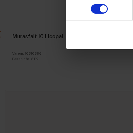
Murasfalt 10 l Icopal
Varenr. 10310896
Pakkeinfo. STK.