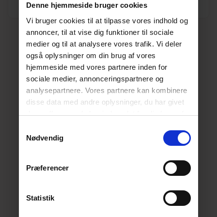
Enhed
STK.
Denne hjemmeside bruger cookies
Vi bruger cookies til at tilpasse vores indhold og
annoncer, til at vise dig funktioner til sociale
medier og til at analysere vores trafik. Vi deler
også oplysninger om din brug af vores
hjemmeside med vores partnere inden for
sociale medier, annonceringspartnere og
analysepartnere. Vores partnere kan kombinere
disse data med andre oplysninger, du har givet
dem, eller som de har indsamlet fra din brug af
deres tjenester.
Læs mere her.
Samtykkevalg
Nødvendig
Præferencer
Statistik