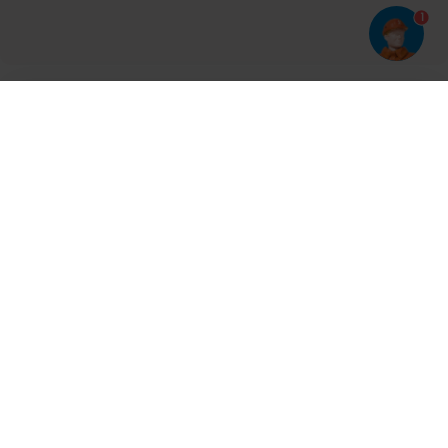
1
Har du prøvet vores app?
Tryk på
og derefter 'Føj til hjemmeskærm'
Tilmeld dig vores nyhedsbrev og bliv opdateret
Kontakt
Cases
Nyheder
Ventilation
Produkter
Aalborg
Aarhus