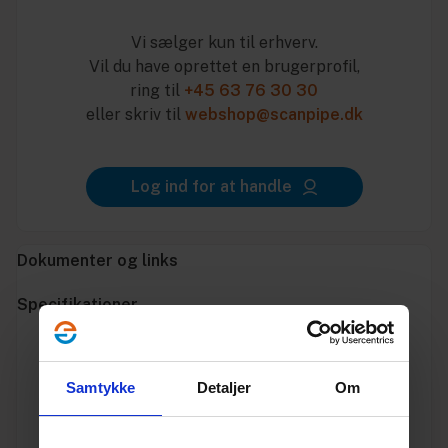
Vi sælger kun til erhverv.
Vil du have oprettet en brugerprofil,
ring til
+45 63 76 30 30
eller skriv til
webshop@scanpipe.dk
Log ind for at handle
Dokumenter og links
Specifikationer
Varenummer
10312318
Samtykke
Detaljer
Om
Vægt
1.2