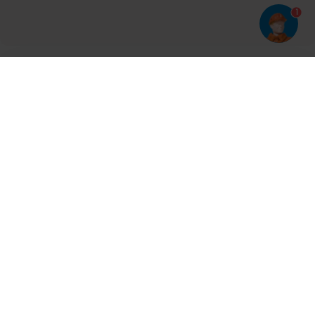
1
Har du prøvet vores app?
Tryk på
og derefter 'Føj til hjemmeskærm'
Tilmeld dig vores nyhedsbrev og bliv opdateret
Kontakt
Cases
Nyheder
Ventilation
Produkter
Aalborg
Aarhus