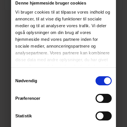
Enhed
STK.
Denne hjemmeside bruger cookies
Vi bruger cookies til at tilpasse vores indhold og
annoncer, til at vise dig funktioner til sociale
medier og til at analysere vores trafik. Vi deler
også oplysninger om din brug af vores
hjemmeside med vores partnere inden for
sociale medier, annonceringspartnere og
analysepartnere. Vores partnere kan kombinere
disse data med andre oplysninger, du har givet
dem, eller som de har indsamlet fra din brug af
deres tjenester.
Læs mere her.
Samtykkevalg
Nødvendig
Præferencer
Statistik