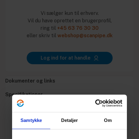
Vi sælger kun til erhverv.
Vil du have oprettet en brugerprofil,
ring til
+45 63 76 30 30
eller skriv til
webshop@scanpipe.dk
Log ind for at handle
Dokumenter og links
Specifikationer
Varenummer
10312315
Samtykke
Detaljer
Om
Vægt
1