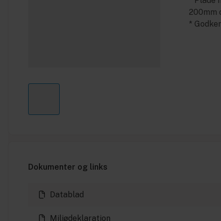
* Plade h
200mm o
* Godke
Dokumenter og links
Datablad
Miljødeklaration