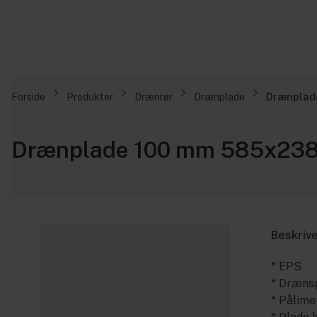
Forside
Produkter
Drænrør
Drænplade
Drænplade
Drænplade 100 mm 585x2385 
Beskriv
* EPS
* Dræns
* Pålime