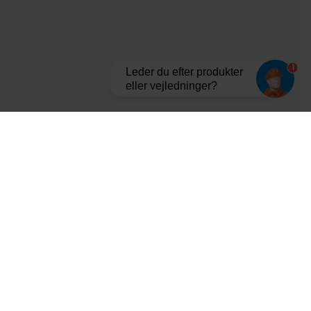
1
Leder du efter produkter
eller vejledninger?
Tilmeld dig vores nyhedsbrev og bliv opdateret