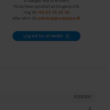
Vi sælger kun til erhverv.
Vil du have oprettet en brugerprofil,
ring til
+45 63 76 30 30
eller skriv til
webshop@scanpipe.dk
Log ind for at handle
10312300
0