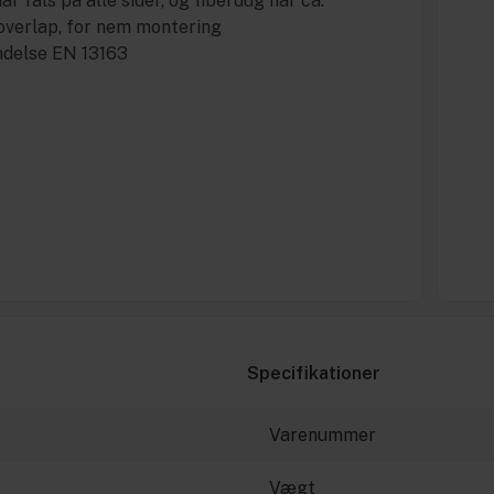
ar fals på alle sider, og fiberdug har ca.
verlap, for nem montering
ndelse EN 13163
Specifikationer
Varenummer
Vægt