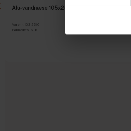
Alu-vandnæse 105x2500 mm t/100 mm drænpl
Varenr. 10312310
Pakkeinfo. STK.