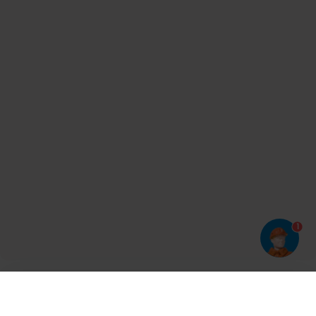
1
Har du prøvet vores app?