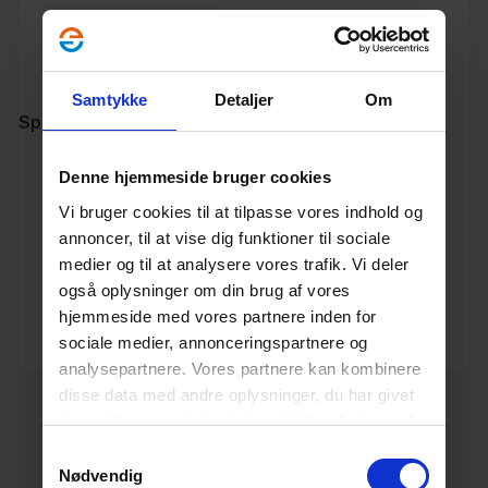
Datablad
Miljødeklaration
Samtykke
Detaljer
Om
Specifikationer
Denne hjemmeside bruger cookies
Varenummer
10195467
Vi bruger cookies til at tilpasse vores indhold og
Vægt
11
annoncer, til at vise dig funktioner til sociale
medier og til at analysere vores trafik. Vi deler
Enhed
STK.
også oplysninger om din brug af vores
hjemmeside med vores partnere inden for
Dimension
315
sociale medier, annonceringspartnere og
analysepartnere. Vores partnere kan kombinere
disse data med andre oplysninger, du har givet
dem, eller som de har indsamlet fra din brug af
deres tjenester.
Læs mere her.
Samtykkevalg
Nødvendig