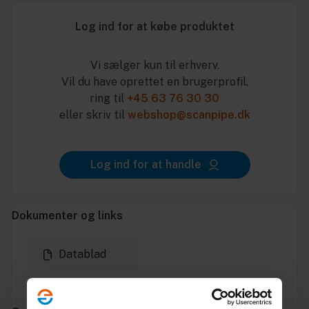
Log ind for at købe produktet
Vi sælger kun til erhverv.
Vil du have oprettet en brugerprofil,
ring til
+45 63 76 30 30
eller skriv til
webshop@scanpipe.dk
Log ind for at handle
Dokumenter og links
Datablad
Miljødeklaration