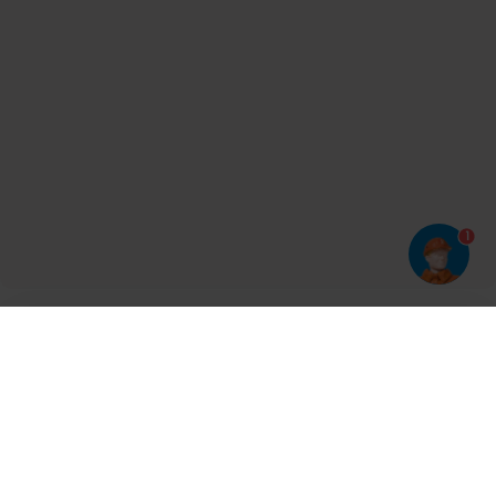
1
Har du prøvet vores app?
Tryk på
og derefter 'Føj til hjemmeskærm'
Tilmeld dig vores nyhedsbrev og bliv opdateret