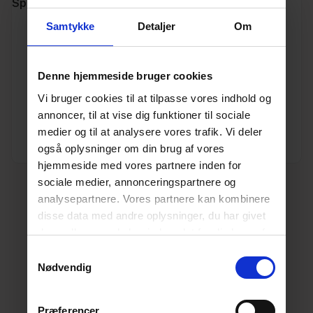
Specifikationer
Samtykke
Detaljer
Om
Varenummer
10195457
Vægt
1.2
Denne hjemmeside bruger cookies
Vi bruger cookies til at tilpasse vores indhold og
Enhed
STK.
annoncer, til at vise dig funktioner til sociale
medier og til at analysere vores trafik. Vi deler
Dimension
315
også oplysninger om din brug af vores
hjemmeside med vores partnere inden for
sociale medier, annonceringspartnere og
analysepartnere. Vores partnere kan kombinere
disse data med andre oplysninger, du har givet
dem, eller som de har indsamlet fra din brug af
deres tjenester.
Læs mere her.
Samtykkevalg
Nødvendig
Præferencer