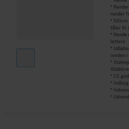
* Rende 
* Render
render f
* 100cm 
tåler kl.
* Rende 
lettere
* Udløbs
renden i
* Støbej
Slidsbr
* CE god
* Indby
* Indve
* Udven