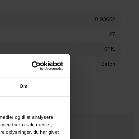
10193652
27
STK.
Beton
Om
 medier og til at analysere
nden for sociale medier,
e oplysninger, du har givet