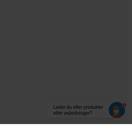
1
Leder du efter produkter
eller vejledninger?