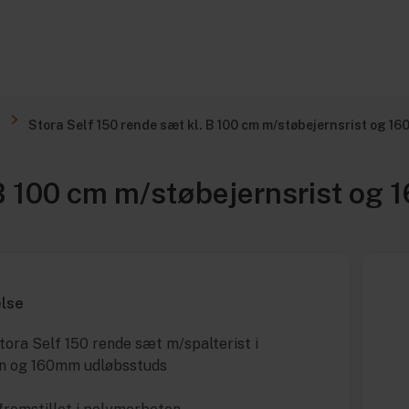
g
Stora Self 150 rende sæt kl. B 100 cm m/støbejernsrist og 1
 B 100 cm m/støbejernsrist og
else
ora Self 150 rende sæt m/spalterist i
rn og 160mm udløbsstuds