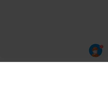
1
Har du prøvet vores app?
Tryk på
og derefter 'Føj til hjemmeskærm'
Tilmeld dig vores nyhedsbrev og bliv opdateret