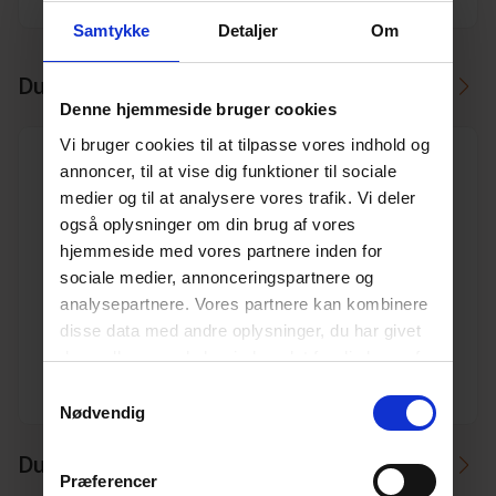
Samtykke
Detaljer
Om
Du skal måske også bruge
Denne hjemmeside bruger cookies
Vi bruger cookies til at tilpasse vores indhold og
annoncer, til at vise dig funktioner til sociale
medier og til at analysere vores trafik. Vi deler
også oplysninger om din brug af vores
hjemmeside med vores partnere inden for
600 mm betonkegle
sociale medier, annonceringspartnere og
Varenr. 10195411
analysepartnere. Vores partnere kan kombinere
Pakkeinfo. STK.
disse data med andre oplysninger, du har givet
dem, eller som de har indsamlet fra din brug af
Se produkt
deres tjenester.
Læs mere her.
Samtykkevalg
Nødvendig
Du kan måske i stedet bruge
Præferencer