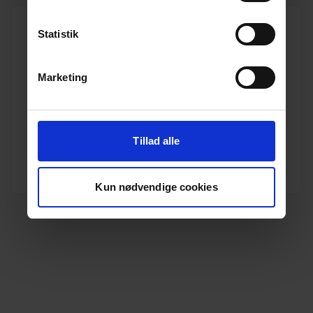
Statistik
Marketing
600 mm betondæksel m/armering 10t h=95 mm
Varenr. 10195512
Pakkeinfo. STK.
Tillad alle
Se produkt
Kun nødvendige cookies