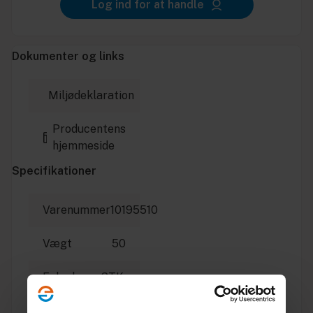
Log ind for at handle
Dokumenter og links
Miljødeklaration
Producentens
hjemmeside
Specifikationer
Varenummer
10195510
Vægt
50
Enhed
STK.
Dimension
600