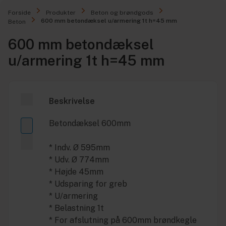
Forside
Produkter
Beton og brøndgods
600 mm betondæksel u/armering 1t h=45 mm
Beton
600 mm betondæksel
u/armering 1t h=45 mm
Beskrivelse
Betondæksel 600mm
* Indv. Ø 595mm
* Udv. Ø 774mm
* Højde 45mm
* Udsparing for greb
* U/armering
* Belastning 1t
* For afslutning på 600mm brøndkegle