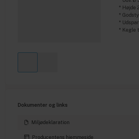
* Udv. 
* Højde
* Godst
* Udspa
* Kegle 
Dokumenter og links
Miljødeklaration
Producentens hjemmeside