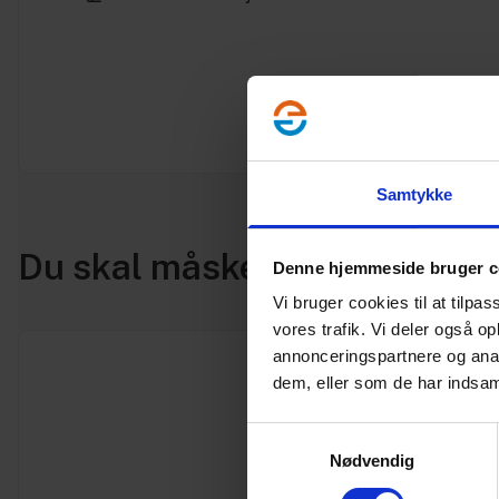
Samtykke
Du skal måske også bruge
Denne hjemmeside bruger c
Vi bruger cookies til at tilpas
vores trafik. Vi deler også 
annonceringspartnere og anal
dem, eller som de har indsaml
Samtykkevalg
Nødvendig