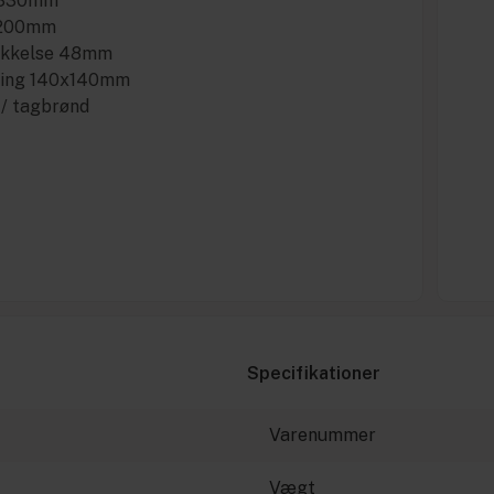
Ø 330mm
 200mm
ykkelse 48mm
ring 140x140mm
t/ tagbrønd
Specifikationer
Varenummer
Vægt