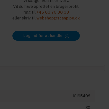
Vi sælger kun til erhverv.
Vil du have oprettet en brugerprofil,
ring til
+45 63 76 30 30
eller skriv til
webshop@scanpipe.dk
Log ind for at handle
10195408
30