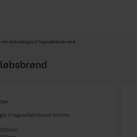
 mm betonkegle t/tagnedløbsbrønd
dløbsbrønd
else
gle t/tagnedløbsbrønd 200mm
Ø 235mm