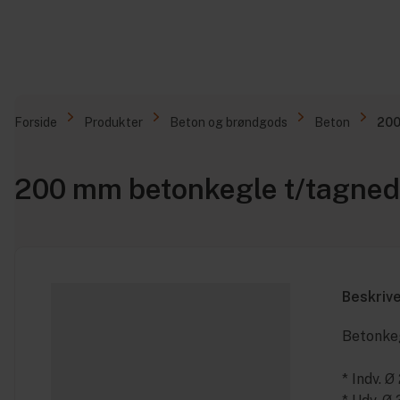
Forside
Produkter
Beton og brøndgods
Beton
200
200 mm betonkegle t/tagne
Beskriv
Betonke
* Indv. 