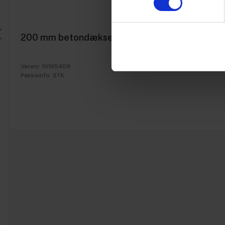
200 mm betondæksel t/tagnedløbbrønd/brønd
Varenr. 10195409
Pakkeinfo. STK.