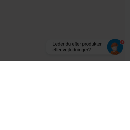
1
Leder du efter produkter
eller vejledninger?
Tilmeld dig vores nyhedsbrev og bliv opdateret