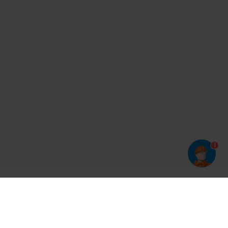
1
Har du prøvet vores app?
Tryk på
og derefter 'Føj til hjemmeskærm'