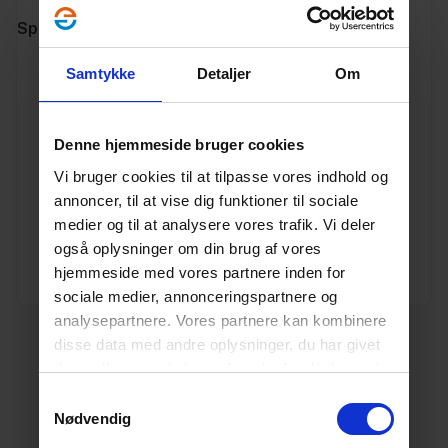
Specifikationer
Samtykke
Detaljer
Om
Varenummer
10144020
Vægt
7.98
Denne hjemmeside bruger cookies
Vi bruger cookies til at tilpasse vores indhold og
Enhed
M
annoncer, til at vise dig funktioner til sociale
medier og til at analysere vores trafik. Vi deler
Længde (m)
6
også oplysninger om din brug af vores
hjemmeside med vores partnere inden for
Dimension
110
sociale medier, annonceringspartnere og
analysepartnere. Vores partnere kan kombinere
disse data med andre oplysninger, du har givet
dem, eller som de har indsamlet fra din brug af
deres tjenester.
Læs mere her.
Samtykkevalg
Nødvendig