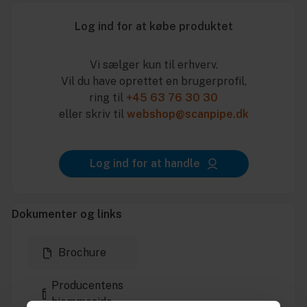
Log ind for at købe produktet
Vi sælger kun til erhverv.
Vil du have oprettet en brugerprofil,
ring til
+45 63 76 30 30
eller skriv til
webshop@scanpipe.dk
Log ind for at handle
Dokumenter og links
Brochure
Producentens
hjemmeside