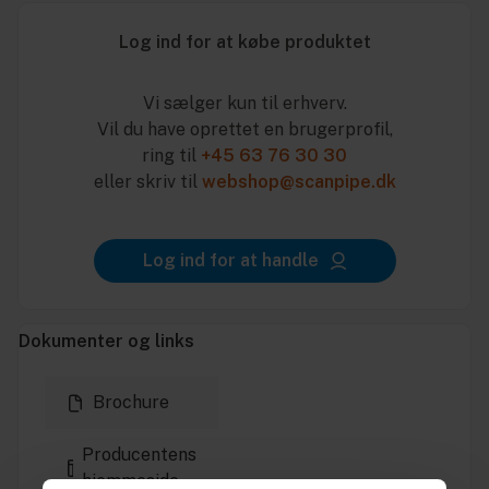
Log ind for at købe produktet
Vi sælger kun til erhverv.
Vil du have oprettet en brugerprofil,
ring til
+45 63 76 30 30
eller skriv til
webshop@scanpipe.dk
Log ind for at handle
Dokumenter og links
Brochure
Producentens
hjemmeside