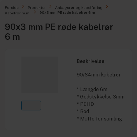
Forside
Produkter
Anlægsrør og kabelføring
90x3 mm PE røde kabelrør 6 m
Kabelrør m.m.
90x3 mm PE røde kabelrør
6 m
Beskrivelse
90/84mm kabelrør
* Længde 6m
* Godstykkelse 3mm
* PEHD
* Rød
* Muffe for samling