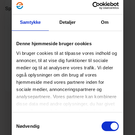
Specifikationer
Samtykke
Detaljer
Om
Varenummer
10144015
Vægt
4.74
Denne hjemmeside bruger cookies
Vi bruger cookies til at tilpasse vores indhold og
Enhed
M
annoncer, til at vise dig funktioner til sociale
medier og til at analysere vores trafik. Vi deler
Længde (m)
6
også oplysninger om din brug af vores
hjemmeside med vores partnere inden for
Dimension
90
sociale medier, annonceringspartnere og
analysepartnere. Vores partnere kan kombinere
disse data med andre oplysninger, du har givet
dem, eller som de har indsamlet fra din brug af
deres tjenester.
Læs mere her.
Samtykkevalg
Nødvendig