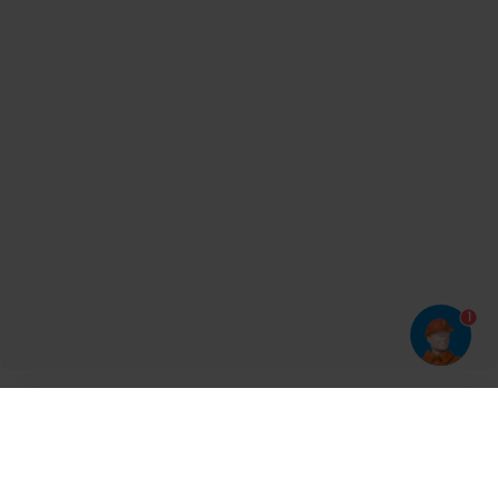
1
Har du prøvet vores app?
Tryk på
og derefter 'Føj til hjemmeskærm'