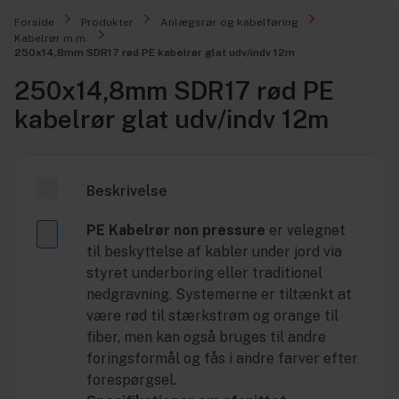
Forside
Produkter
Anlægsrør og kabelføring
Kabelrør m.m.
250x14,8mm SDR17 rød PE kabelrør glat udv/indv 12m
250x14,8mm SDR17 rød PE
kabelrør glat udv/indv 12m
Beskrivelse
PE Kabelrør non pressure
er velegnet
til beskyttelse af kabler under jord via
styret underboring eller traditionel
nedgravning. Systemerne er tiltænkt at
være rød til stærkstrøm og orange til
fiber, men kan også bruges til andre
foringsformål og fås i andre farver efter
forespørgsel.