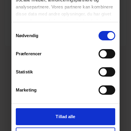
analysepartnere. Vores partnere kan kombinere
Enhed
M
disse data med andre oplysninger, du har givet
dem, eller som de har indsamlet fra din brug af
Længde (m)
12
deres tjenester.
Læs mere her.
Samtykkevalg
Nødvendig
Dimension
250
Præferencer
Statistik
Marketing
Tillad alle