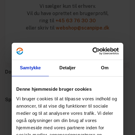
Vi sælger kun til erhverv.
Vil du have oprettet en brugerprofil,
ring til
+45 63 76 30 30
eller skriv til
webshop@scanpipe.dk
Log ind for at handle
Samtykke
Detaljer
Om
Dokumenter og links
Datablad
Denne hjemmeside bruger cookies
Vi bruger cookies til at tilpasse vores indhold og
Specifikationer
annoncer, til at vise dig funktioner til sociale
medier og til at analysere vores trafik. Vi deler
Varenummer
10143126
også oplysninger om din brug af vores
hjemmeside med vores partnere inden for
Vægt
11.06
sociale medier, annonceringspartnere og