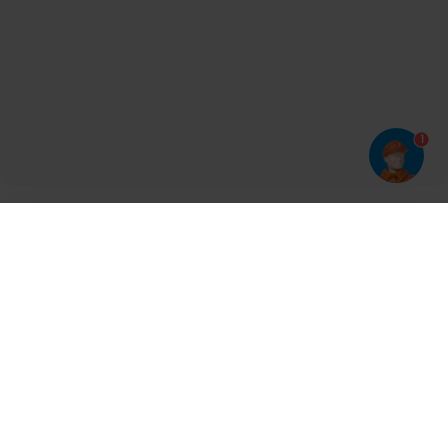
1
Har du prøvet vores app?
Tryk på
og derefter 'Føj til hjemmeskærm'
Tilmeld dig vores nyhedsbrev og bliv opdateret