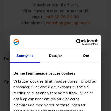
Vi sælger kun til erhverv.
Vil du have oprettet en brugerprofil,
ring til
+45 63 76 30 30
eller skriv til
webshop@scanpipe.dk
Log ind for at handle
Samtykke
Detaljer
Om
Dokumenter og links
Datablad
Denne hjemmeside bruger cookies
Vi bruger cookies til at tilpasse vores indhold og
Specifikationer
annoncer, til at vise dig funktioner til sociale
medier og til at analysere vores trafik. Vi deler
Varenummer
10143110
også oplysninger om din brug af vores
hjemmeside med vores partnere inden for
Vægt
1.02
sociale medier, annonceringspartnere og