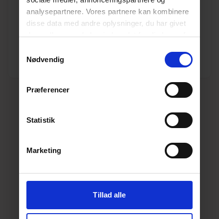
analysepartnere. Vores partnere kan kombinere
Enhed
M
disse data med andre oplysninger, du har givet
dem, eller som de har indsamlet fra din brug af
Længde (m)
12
deres tjenester.
Læs mere her.
Samtykkevalg
Nødvendig
Dimension
75
Præferencer
Statistik
Marketing
Tillad alle