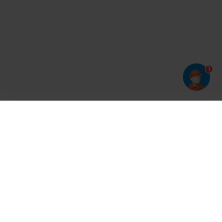
1
Har du prøvet vores app?
Tryk på
og derefter 'Føj til hjemmeskærm'
Tilmeld dig vores nyhedsbrev og bliv opdateret