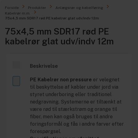
Forside
Produkter
Anlægsrør og kabelføring
Kabelrør m.m.
75x4,5 mm SDR17 rød PE kabelrør glat udv/indv 12m
75x4,5 mm SDR17 rød PE
kabelrør glat udv/indv 12m
Beskrivelse
PE Kabelrør non pressure
er velegnet
til beskyttelse af kabler under jord via
styret underboring eller traditionel
nedgravning. Systemerne er tiltænkt at
være rød til stærkstrøm og orange til
fiber, men kan også bruges til andre
foringsformål og fås i andre farver efter
forespørgsel.