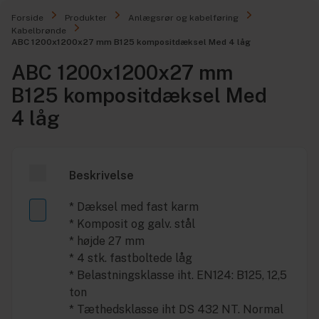
Forside
Produkter
Anlægsrør og kabelføring
Kabelbrønde
ABC 1200x1200x27 mm B125 kompositdæksel Med 4 låg
ABC 1200x1200x27 mm
B125 kompositdæksel Med
4 låg
Beskrivelse
* Dæksel med fast karm
* Komposit og galv. stål
* højde 27 mm
* 4 stk. fastboltede låg
* Belastningsklasse iht. EN124: B125, 12,5
ton
* Tæthedsklasse iht DS 432 NT. Normal