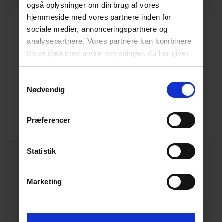
også oplysninger om din brug af vores
hjemmeside med vores partnere inden for
sociale medier, annonceringspartnere og
analysepartnere. Vores partnere kan kombinere
disse data med andre oplysninger, du har givet
dem, eller som de har indsamlet fra din brug af
ABC sektion t/kabelbrønd 1200x1200x150 mm 40 t.
deres tjenester.
Læs mere her.
Varenr. 10148040
Samtykkevalg
Pakkeinfo. STK.
Nødvendig
Se produkt
Præferencer
Statistik
Marketing