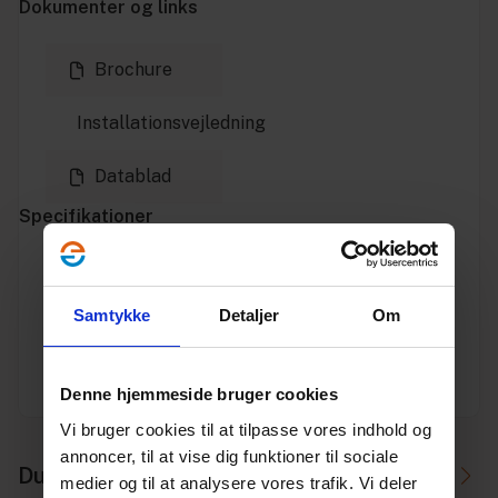
Dokumenter og links
Brochure
Installationsvejledning
Datablad
Specifikationer
Varenummer
10148041
Samtykke
Detaljer
Om
Vægt
91.71
Enhed
STK.
Denne hjemmeside bruger cookies
Vi bruger cookies til at tilpasse vores indhold og
annoncer, til at vise dig funktioner til sociale
Du skal måske også bruge
medier og til at analysere vores trafik. Vi deler