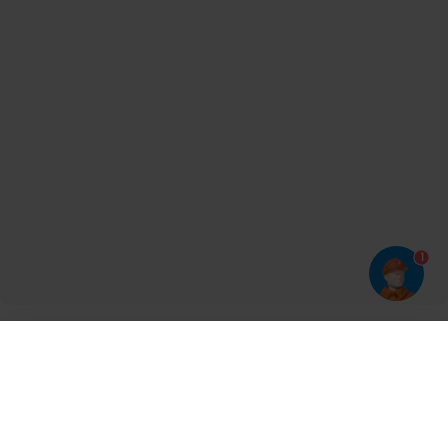
1
Har du prøvet vores app?
Tryk på
og derefter 'Føj til hjemmeskærm'
Tilmeld dig vores nyhedsbrev og bliv opdateret