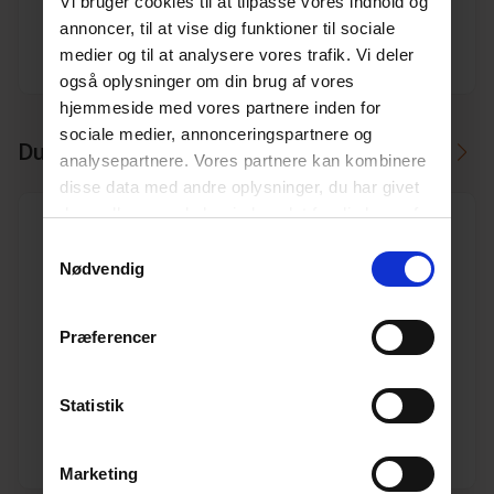
Vi bruger cookies til at tilpasse vores indhold og
Enhed
M
annoncer, til at vise dig funktioner til sociale
medier og til at analysere vores trafik. Vi deler
Dimension
200
også oplysninger om din brug af vores
hjemmeside med vores partnere inden for
sociale medier, annonceringspartnere og
Du skal måske også bruge
analysepartnere. Vores partnere kan kombinere
disse data med andre oplysninger, du har givet
dem, eller som de har indsamlet fra din brug af
deres tjenester.
Læs mere her.
Samtykkevalg
Nødvendig
200/200 45° PP kloakgrenrør
Præferencer
Varenr. 10197118
Pakkeinfo. STK.
Statistik
Se produkt
Marketing