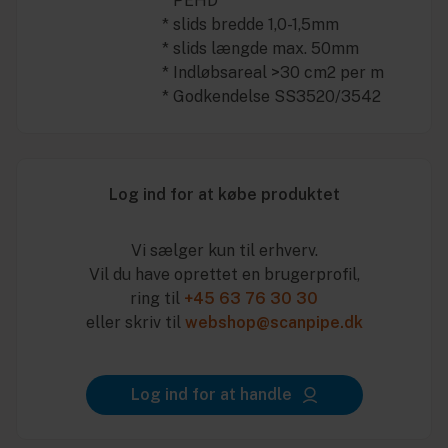
* PEHD
* slids bredde 1,0-1,5mm
* slids længde max. 50mm
* Indløbsareal >30 cm2 per m
* Godkendelse SS3520/3542
Log ind for at købe produktet
Vi sælger kun til erhverv.
Vil du have oprettet en brugerprofil,
ring til
+45 63 76 30 30
eller skriv til
webshop@scanpipe.dk
Log ind for at handle