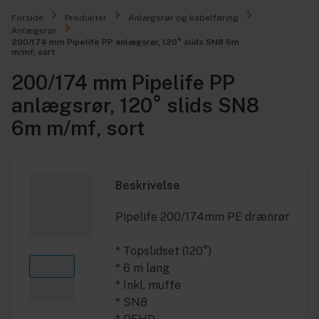
Forside
Produkter
Anlægsrør og kabelføring
Anlægsrør
200/174 mm Pipelife PP anlægsrør, 120° slids SN8 6m
m/mf, sort
200/174 mm Pipelife PP
anlægsrør, 120° slids SN8
6m m/mf, sort
Beskrivelse
Pipelife 200/174mm PE drænrør
* Topslidset (120°)
* 6 m lang
* Inkl. muffe
* SN8