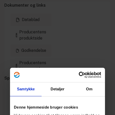
Dokumenter og links
Datablad
Producentens
produktside
Godkendelse
Producentens
hjemmeside
Specifikationer
Samtykke
Detaljer
Om
Varenummer
10197921
Vægt
2.08
Denne hjemmeside bruger cookies