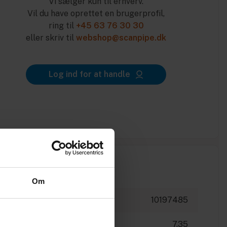
Vi sælger kun til erhverv.
Vil du have oprettet en brugerprofil,
ring til
+45 63 76 30 30
eller skriv til
webshop@scanpipe.dk
Log ind for at handle
Om
10197485
7.35