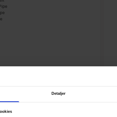
sil
Pipe
ipe
pe
Specifikationer
Detaljer
Varenummer
ookies
Vægt