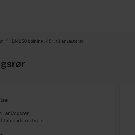
ør
DN 250 bøjning, 45°, til anlægsrør
ægsrør
else
til anlægsrør.
il følgende rørtyper: