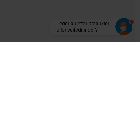
1
Leder du efter produkter
eller vejledninger?
Tilmeld dig vores nyhedsbrev og bliv opdateret