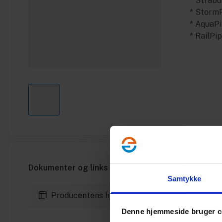
* Strabu
* Storm
* AquaP
* RailPi
Dokumenter og links
Samtykke
Producentens hjemmeside
Denne hjemmeside bruger c