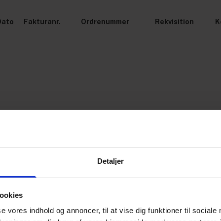
Dato
Fakturanr.
Ordrenummer
Rekvisition
K
Detaljer
ookies
se vores indhold og annoncer, til at vise dig funktioner til sociale