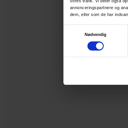
vores trafik. Vi deler også 
annonceringspartnere og anal
dem, eller som de har indsaml
Samtykkevalg
Nødvendig