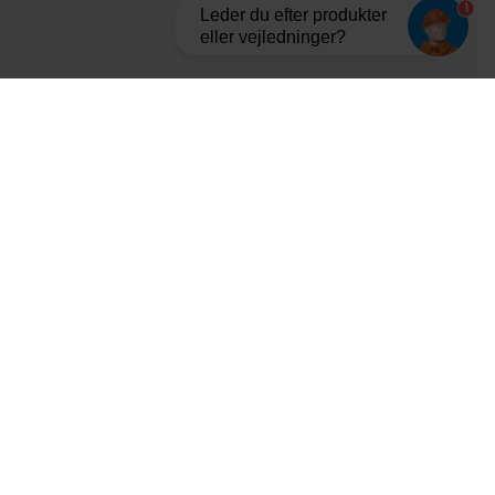
1
Leder du efter produkter
eller vejledninger?
Tilmeld dig vores nyhedsbrev og bliv opdateret
Aarhus
Vejle