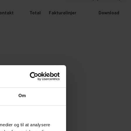
ontakt
Total
Fakturalinjer
Download
Om
 medier og til at analysere