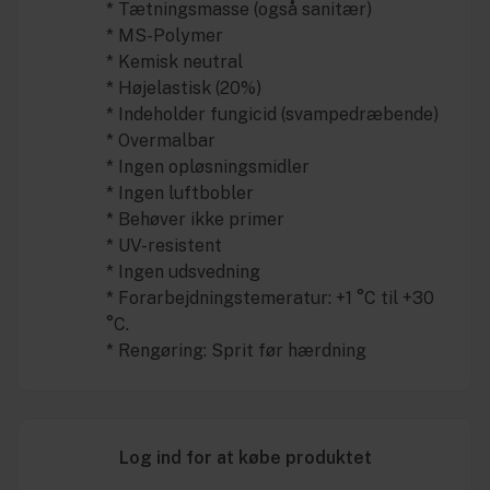
* Tætningsmasse (også sanitær)
* MS-Polymer
* Kemisk neutral
* Højelastisk (20%)
* Indeholder fungicid (svampedræbende)
* Overmalbar
* Ingen opløsningsmidler
* Ingen luftbobler
* Behøver ikke primer
* UV-resistent
* Ingen udsvedning
* Forarbejdningstemeratur: +1 °C til +30
°C.
* Rengøring: Sprit før hærdning
Log ind for at købe produktet