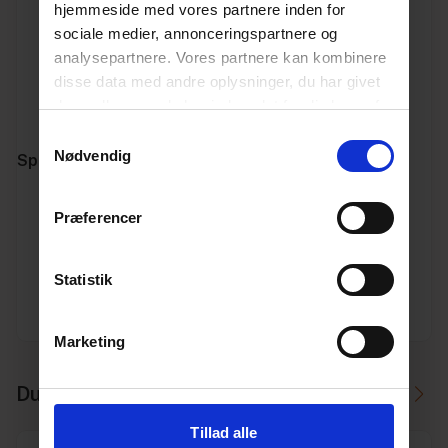
Miljødeklaration
hjemmeside med vores partnere inden for
sociale medier, annonceringspartnere og
Miljødeklaration
analysepartnere. Vores partnere kan kombinere
disse data med andre oplysninger, du har givet
Producentens
dem, eller som de har indsamlet fra din brug af
hjemmeside
deres tjenester.
Læs mere her.
Samtykkevalg
Nødvendig
Specifikationer
Varenummer
10300026
Præferencer
Vægt
0.493
Statistik
Enhed
STK.
Marketing
Du skal måske også bruge
Tillad alle