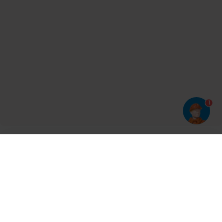
1
Har du prøvet vores app?
Tryk på
og derefter 'Føj til hjemmeskærm'
Tilmeld dig vores nyhedsbrev og bliv opdateret