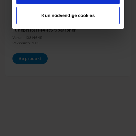
Kun nødvendige cookies
Fugepistol H-14-RS t/patroner
Varenr. 10314645
Pakkeinfo. STK.
Se produkt