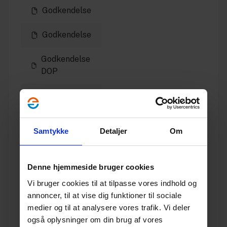
Godkendelse
Godkendelse
Godkendelse
DOP
Godkendelse
fødevarer
Samtykke
Detaljer
Om
Godkendelse
kemisk
Denne hjemmeside bruger cookies
Godkendelse
kemisk
Vi bruger cookies til at tilpasse vores indhold og
annoncer, til at vise dig funktioner til sociale
Miljødeklaration
medier og til at analysere vores trafik. Vi deler
også oplysninger om din brug af vores