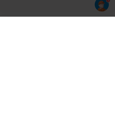
1
Har du prøvet vores app?
Tryk på
og derefter 'Føj til hjemmeskærm'
Tilmeld dig vores nyhedsbrev og bliv opdateret
Kontakt
Cases
Nyheder
Ventilation
Produkter
Aalborg
Aarhus