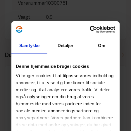
Varenummer
10300751
Vægt
0.9
Enhed
STK.
Samtykke
Detaljer
Om
Du skal måske også bruge
Denne hjemmeside bruger cookies
Vi bruger cookies til at tilpasse vores indhold og
annoncer, til at vise dig funktioner til sociale
medier og til at analysere vores trafik. Vi deler
også oplysninger om din brug af vores
Hulsav holder til 32-210 mm 101 mm centerbor 9,5 mm
hjemmeside med vores partnere inden for
sekskant skaft
sociale medier, annonceringspartnere og
Varenr. 10300790
Pakkeinfo. STK.
analysepartnere. Vores partnere kan kombinere
disse data med andre oplysninger, du har givet